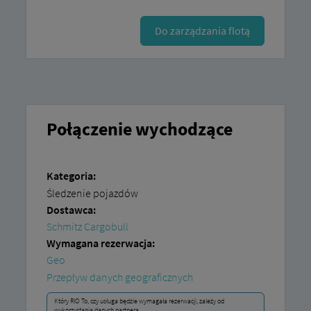
Do zarządzania flotą
Połączenie wychodzące
Kategoria:
Śledzenie pojazdów
Dostawca:
Schmitz Cargobull
Wymagana rezerwacja:
Geo
Przepływ danych geograficznych
Który RIO To, czy usługa będzie wymagała rezerwacji, zależy od
wykorzystania danych partnera.