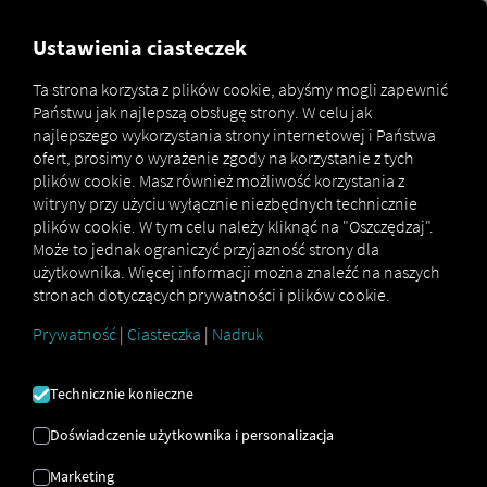
MARKETPLACE
PRZEGLĄD
Ustawienia ciasteczek
Ta strona korzysta z plików cookie, abyśmy mogli zapewnić
Państwu jak najlepszą obsługę strony. W celu jak
Marketplace
Connectors
Schmitz Cargobull Connect
najlepszego wykorzystania strony internetowej i Państwa
ofert, prosimy o wyrażenie zgody na korzystanie z tych
plików cookie. Masz również możliwość korzystania z
witryny przy użyciu wyłącznie niezbędnych technicznie
plików cookie. W tym celu należy kliknąć na "Oszczędzaj".
SCHMITZ CARGOBULL
Może to jednak ograniczyć przyjazność strony dla
użytkownika. Więcej informacji można znaleźć na naszych
ŁĄCZYĆ
stronach dotyczących prywatności i plików cookie.
Prywatność
|
Ciasteczka
|
Nadruk
Integracja zewnętrznego dostawcy
Technicznie konieczne
Czy w swojej flocie posiadasz naczepy od
naszego partnera
Schmitz Cargobull
? Podłącz
Doświadczenie użytkownika i personalizacja
je bezpośrednio do
platformy RIO
i wyświetl ich
lokalizację na
mapie RIO
. Wystarczy konto
RIO
i
Marketing