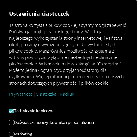
MARKETPLACE
PRZEGLĄD
Ustawienia ciasteczek
Ta strona korzysta z plików cookie, abyśmy mogli zapewnić
Państwu jak najlepszą obsługę strony. W celu jak
Marketplace
Connectors
WinSped Connect
najlepszego wykorzystania strony internetowej i Państwa
ofert, prosimy o wyrażenie zgody na korzystanie z tych
plików cookie. Masz również możliwość korzystania z
witryny przy użyciu wyłącznie niezbędnych technicznie
plików cookie. W tym celu należy kliknąć na "Oszczędzaj".
WINSPED CONNECT
Może to jednak ograniczyć przyjazność strony dla
użytkownika. Więcej informacji można znaleźć na naszych
stronach dotyczących prywatności i plików cookie.
Integracja zewnętrznego dostawcy
Prywatność
|
Ciasteczka
|
Nadruk
Czy korzystasz już z
usługi WinSped®
firmy
LIS Logistische Informationssysteme AG
?
Technicznie konieczne
Możesz
rozszerzyć tę usługę o dane z
naszych usług
. Wystarczy dostęp do
Doświadczenie użytkownika i personalizacja
platformy RIO
i konto w
LIS Logistische
Marketing
Informationssysteme AG
.