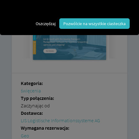
Oszczędzaj
Pozwólcie na wszystkie ciasteczka
Kategoria:
święcenia
Typ połączenia:
Zaczynając od
Dostawca:
LIS Logistische Informationssysteme AG
Wymagana rezerwacja:
Geo