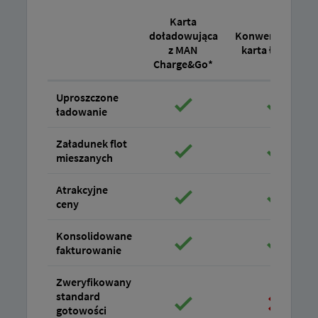
Karta
doładowująca
Konwencjonalna
z MAN
karta ładująca
Charge&Go*
Uproszczone
ładowanie
Załadunek flot
mieszanych
Atrakcyjne
ceny
Konsolidowane
fakturowanie
Zweryfikowany
standard
gotowości