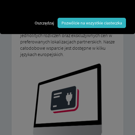
pojazdów eCoach w Europie – w atrakcyjnych
cenach i odpowiednich dla MAN jak również
floty mieszane. Korzystają z darmowych kart
doładowania, ładują pojazdy za pomocą
Oszczędzaj
Pozwólcie na wszystkie ciasteczka
jednego konta w całej Europie i korzystają z
jednolitych rozliczeń oraz ekskluzywnych cen w
preferowanych lokalizacjach partnerskich. Nasze
całodobowe wsparcie jest dostępne w kilku
językach europejskich.