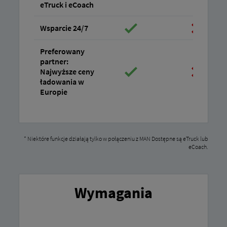
eTruck i eCoach
Wsparcie 24/7
Preferowany
partner:
Najwyższe ceny
ładowania w
Europie
* Niektóre funkcje działają tylko w połączeniu z MAN Dostępne są eTruck lub
eCoach.
Wymagania