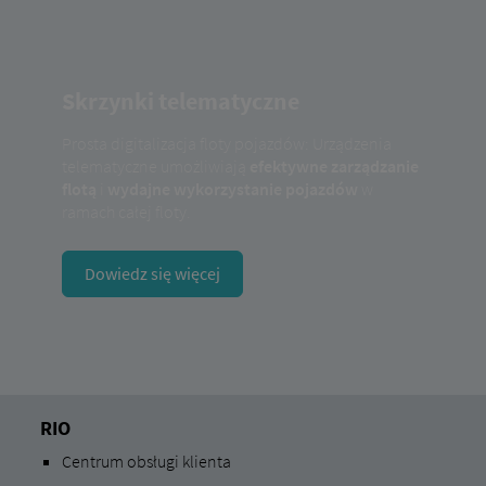
Skrzynki telematyczne
Prosta digitalizacja floty pojazdów: Urządzenia
telematyczne umożliwiają
efektywne zarządzanie
flotą
i
wydajne wykorzystanie pojazdów
w
ramach całej floty.
Dowiedz się więcej
RIO
Centrum obsługi klienta