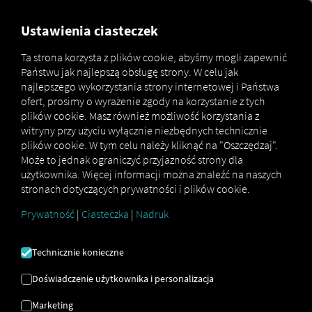
MARKETPLACE
PRZEGLĄD
Ustawienia ciasteczek
Ta strona korzysta z plików cookie, abyśmy mogli zapewnić
Państwu jak najlepszą obsługę strony. W celu jak
Marketplace
MAN DigitalServices
MAN Charge&Go
najlepszego wykorzystania strony internetowej i Państwa
ofert, prosimy o wyrażenie zgody na korzystanie z tych
plików cookie. Masz również możliwość korzystania z
witryny przy użyciu wyłącznie niezbędnych technicznie
plików cookie. W tym celu należy kliknąć na "Oszczędzaj".
Zarezerwuj teraz
Może to jednak ograniczyć przyjazność strony dla
użytkownika. Więcej informacji można znaleźć na naszych
stronach dotyczących prywatności i plików cookie.
MAN CHARGE&GO
Prywatność
|
Ciasteczka
|
Nadruk
Ładowanie w całej Europie dla
Technicznie konieczne
Twojej floty eTruck i eCoach
Doświadczenie użytkownika i personalizacja
Z MAN Charge&Go* Uzyskaj dostęp do rozległej
Marketing
sieci ładowania dla ciężarówek elektrycznych i