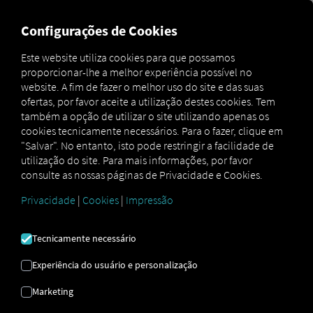
FOR CARRIERS
FOR SHIPPERS
FOR BUSINESS PART
Configurações de Cookies
Este website utiliza cookies para que possamos
proporcionar-lhe a melhor experiência possível no
RIO 4 ALUGUEL
website. A fim de fazer o melhor uso do site e das suas
ofertas, por favor aceite a utilização destes cookies. Tem
também a opção de utilizar o site utilizando apenas os
O seu complemento digital para
cookies tecnicamente necessários. Para o fazer, clique em
empresas modernas de aluguer de
"Salvar". No entanto, isto pode restringir a facilidade de
utilização do site. Para mais informações, por favor
camiões.
consulte as nossas páginas de Privacidade e Cookies.
Digitalize a sua frota de aluguer e deixe os seus
Privacidade
|
Cookies
|
Impressão
clientes mais satisfeitos.
Como empresa de renting de veículos comerciais,
Tecnicamente necessário
sabe que a eficiência, a transparência e a experiência
do cliente são cruciais para o sucesso. Com o
Experiência do usuário e personalização
RIO4Rental, digitaliza a sua frota, automatiza
processos e oferece aos seus clientes um verdadeiro
Marketing
valor acrescentado – tudo isto sem esforço