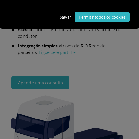
administrativo adicional.
A RIO4Rental
permite-lhe:
Salvar
Permitir todos os cookies
Sincronização de veículos
entre RIO Contas
Acesso
a todos os dados relevantes do veículo e do
condutor.
Integração simples
através do RIO Rede de
parceiros:
Ligue-se e partilhe
Agende uma consulta