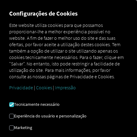
FOR CARRIERS
FOR SHIPPERS
FOR BUSINESS PART
Configurações de Cookies
Este website utiliza cookies para que possamos
proporcionar-lhe a melhor experiência possível no
Glossar
Was sind Tachographendaten?
website. A fim de fazer o melhor uso do site e das suas
ofertas, por favor aceite a utilização destes cookies. Tem
DADOS DO
também a opção de utilizar o site utilizando apenas os
cookies tecnicamente necessários. Para o fazer, clique em
"Salvar". No entanto, isto pode restringir a facilidade de
TACÓGRAFO
utilização do site. Para mais informações, por favor
consulte as nossas páginas de Privacidade e Cookies.
Privacidade
|
Cookies
|
Impressão
Os dados do tacógrafo são
registados pelo tacógrafo
(digital) e transmitidos para um sistema de
processamento.
Aí, podem ser impressos, arquivados,
Tecnicamente necessário
analisados ​​ou transferidos para outros sistemas de
terceiros, como software de processamento de salários.
Experiência do usuário e personalização
Exemplos de dados do tacógrafo incluem:
Marketing
Tempos de condução e descanso