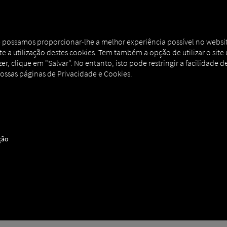
AL
MAN DIGITALSERVICES
CONNECTORS
ue possamos proporcionar-lhe a melhor experiência possível no websit
eite a utilização destes cookies. Tem também a opção de utilizar o sit
r, clique em "Salvar". No entanto, isto pode restringir a facilidade de
nossas páginas de Privacidade e Cookies.
ção