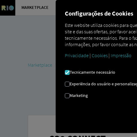
MARKETPLACE
VISÃO GER
Configurações de Cookies
Este website utiliza cookies para q
site e das suas ofertas, por favor ac
tecnicamente necessários. Para o faze
informações, por favor consulte as 
Privacidade
|
Cookies
|
Impressão
Marketplace
Connectors
CO3 Connect
Tecnicamente necessário
Experiência do usuário e personaliza
Marketing