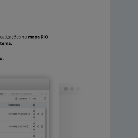
localizações no
mapa RIO
.
stema.
o.