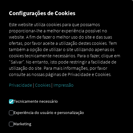
MARKETPLACE
VISÃO GER
Configurações de Cookies
Este website utiliza cookies para que possamos
proporcionar-lhe a melhor experiência possível no
Marketplace
Geo L
website. A fim de fazer o melhor uso do site e das suas
ofertas, por favor aceite a utilização destes cookies. Tem
também a opção de utilizar o site utilizando apenas os
cookies tecnicamente necessários. Para o fazer, clique em
"Salvar". No entanto, isto pode restringir a facilidade de
Reserva de Geo O nível de significância L é
utilização do site. Para mais informações, por favor
obrigatório para importar dados dos
consulte as nossas páginas de Privacidade e Cookies.
seguintes sistemas:
Privacidade
|
Cookies
|
Impressão
CO3, Coroa, Scania , Schmitz Cargobull ou
Webfleet (LINK RIO Edição)
Tecnicamente necessário
Experiência do usuário e personalização
Marketing