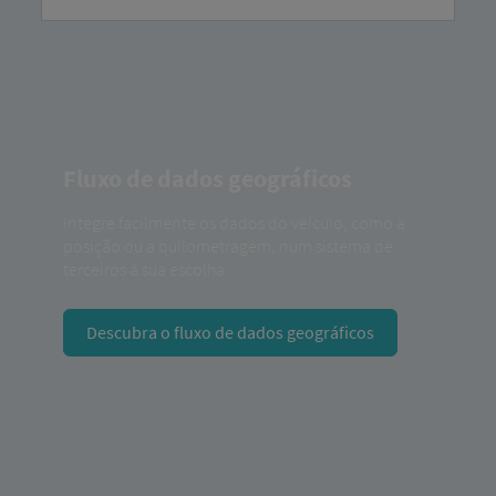
Fluxo de dados geográficos
Integre facilmente os dados do veículo, como a
posição ou a quilometragem, num sistema de
terceiros à sua escolha.
Descubra o fluxo de dados geográficos