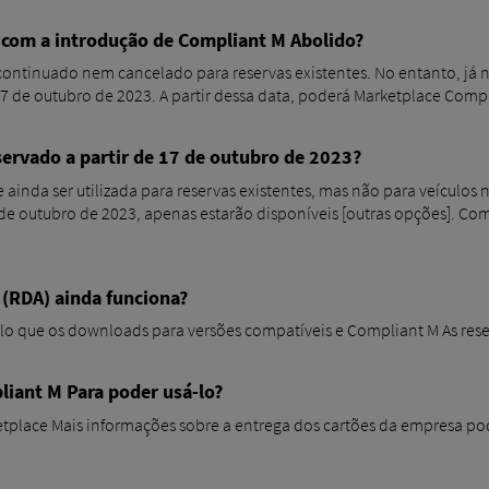
 com a introdução de Compliant M Abolido?
ontinuado nem cancelado para reservas existentes. No entanto, já não
17 de outubro de 2023. A partir dessa data, poderá Marketplace Compl
servado a partir de 17 de outubro de 2023?
inda ser utilizada para reservas existentes, mas não para veículos
 de outubro de 2023, apenas estarão disponíveis [outras opções]. Co
(RDA) ainda funciona?
pelo que os downloads para versões compatíveis e Compliant M As res
liant M Para poder usá-lo?
tplace Mais informações sobre a entrega dos cartões da empresa p