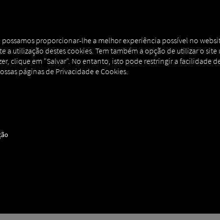
NERS
EXPERT KNOWLEDGE
DEMO
ue possamos proporcionar-lhe a melhor experiência possível no websit
eite a utilização destes cookies. Tem também a opção de utilizar o sit
r, clique em "Salvar". No entanto, isto pode restringir a facilidade de
nossas páginas de Privacidade e Cookies.
REQUENTES
ção
onsiderar em relação à transição.