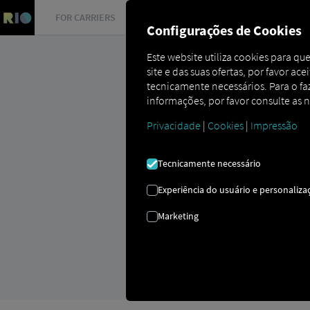
FOR CARRIERS
FOR SHIPPERS
FOR BUSINESS PART
Configurações de Cookies
Este website utiliza cookies para q
site e das suas ofertas, por favor ac
tecnicamente necessários. Para o faze
informações, por favor consulte as 
Privacidade
|
Cookies
|
Impressão
PERGUNTAS F
Tecnicamente necessário
Experiência do usuário e personaliza
Tudo o que precisa de saber e c
Marketing