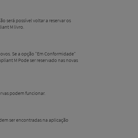
 será possível voltar a reservar os
iant M livro.
 novos. Se a opção "Em Conformidade"
mpliant M Pode ser reservado nas novas
ervas podem funcionar.
odem ser encontradas na aplicação