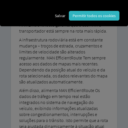
sobre estacionamento e preços de
combustível.
Salvar
Permitir todos os cookies
MAN EfficientRoute garante que o seu MAN O
transportador está sempre na rota mais rápida.
A infraestrutura rodoviária está em constante
mudança – troços de estrada, cruzamentos e
limites de velocidade são alterados
regularmente. MAN EfficientRoute Tem sempre
acesso aos dados de mapas mais recentes.
Dependendo da posição atual do veículo e da
rota selecionada, os dados relevantes do mapa
são atualizados automaticamente.
Além disso, alimenta MAN EfficientRoute Os
dados de tráfego em tempo real estão
integrados no sistema de navegação do
veículo, exibindo informações atualizadas
sobre congestionamentos, interrupções e
soluções para o trânsito. Isto permite que a rota
seja ajustada dinamicamente à situação atual