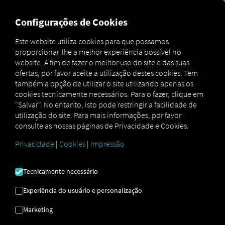
MARKETPLACE
VISÃO GER
Configurações de Cookies
Este website utiliza cookies para que possamos
proporcionar-lhe a melhor experiência possível no
MAN
MAN
MAN
website. A fim de fazer o melhor uso do site e das suas
Marketplace
DigitalServices
Now
EfficientRoute
ofertas, por favor aceite a utilização destes cookies. Tem
também a opção de utilizar o site utilizando apenas os
cookies tecnicamente necessários. Para o fazer, clique em
"Salvar". No entanto, isto pode restringir a facilidade de
utilização do site. Para mais informações, por favor
Inscreva-se e reserve já!
consulte as nossas páginas de Privacidade e Cookies.
Privacidade
|
Cookies
|
Impressão
MAN
Tecnicamente necessário
EFFICIENTROUTE
Experiência do usuário e personalização
Mapas e dados de trânsito
Marketing
atualizados, bem como informações