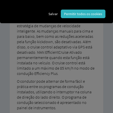
O programa de condução MAN TipMatic O
Salvar
Permitir todos os cookies
sistema Efficiency Plus garante uma economia
de combustível excecional através de uma
estratégia de mudanças de velocidade
inteligente. As mudanças manuais para cima e
para baixo, bem como as reduções aceleradas
pela função kickdown, são desativadas. Além
disso, o cruise control adaptativo via GPS está
desativado. MAN EfficientCruise Ativado
permanentemente quando esta função está
instalada no veículo. O cruise control está
limitado a um máximo de 85 km/h no modo de
condução Efficiency Plus.
O condutor pode alternar de forma fácil e
prática entre os programas de condução
instalados, utilizando o interruptor na coluna
de direção do lado direito. O programa de
condução seleccionado é apresentado no
painel de instrumentos.