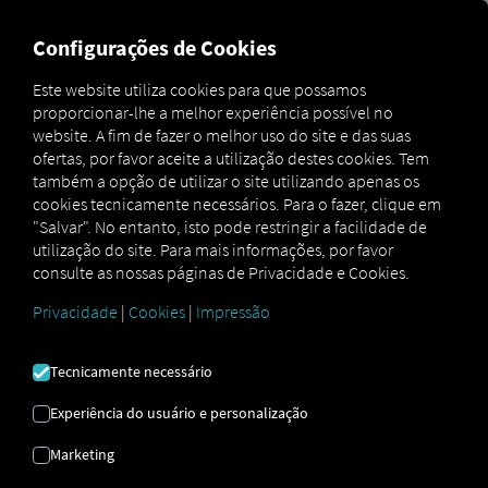
MARKETPLACE
VISÃO GER
Configurações de Cookies
Este website utiliza cookies para que possamos
proporcionar-lhe a melhor experiência possível no
MAN
MAN
MAN TipMatic
website. A fim de fazer o melhor uso do site e das suas
Marketplace
DigitalServices
Now
Tanker
ofertas, por favor aceite a utilização destes cookies. Tem
também a opção de utilizar o site utilizando apenas os
cookies tecnicamente necessários. Para o fazer, clique em
"Salvar". No entanto, isto pode restringir a facilidade de
utilização do site. Para mais informações, por favor
Inscreva-se e reserve já!
consulte as nossas páginas de Privacidade e Cookies.
Privacidade
|
Cookies
|
Impressão
MAN TIPMATIC
Tecnicamente necessário
NAVIO-TANQUE
Experiência do usuário e personalização
Programa de condução: Transporte
Marketing
de líquidos