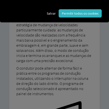
O nosso programa de direção MAN TipMatic O
Salvar
Permitir todos os cookies
modo de depósito, concebido especificamente
para o transporte de líquidos, emprega uma
estratégia de mudança de velocidades
particularmente cuidada: as mudanças de
velocidade são realizadas com a frequência
mais baixa possível e o engrenamento da
embraiagem é, em grande parte, suave e sem
solavancos. Além disso, o modo de condução
inicia e termina os arranques e as mudanças de
carga com uma precisão excecional.
O condutor pode alternar de forma fácil e
prática entre os programas de condução
instalados, utilizando o interruptor na coluna
de direção do lado direito. O programa de
condução seleccionado é apresentado no
painel de instrumentos.