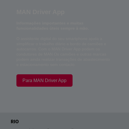
MAN Driver App
Informações importantes e muitas
funcionalidades úteis sempre à mão.
O assistente digital do seu smartphone ajuda a
simplificar o trabalho diário a bordo de camiões e
autocarros. Com o MAN Driver App podem os
condutores de MAN Os camiões e outras marcas
podem ainda realizar transações de abastecimento
e estacionamento sem contacto.
Para MAN Driver App
RIO