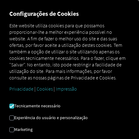
FOR CARRIERS
FOR SHIPPERS
FOR BUSINESS PART
Configurações de Cookies
Este website utiliza cookies para que possamos
proporcionar-lhe a melhor experiência possível no
website. A fim de fazer o melhor uso do site e das suas
Nils Radeck
ofertas, por favor aceite a utilização destes cookies. Tem
Sales Manager, Nord-West
também a opção de utilizar o site utilizando apenas os
Phone
+49 175 435 52 09
cookies tecnicamente necessários. Para o fazer, clique em
Email
nils.radeck@rio.cloud
"Salvar". No entanto, isto pode restringir a facilidade de
utilização do site. Para mais informações, por favor
consulte as nossas páginas de Privacidade e Cookies.
Privacidade
|
Cookies
|
Impressão
Dean Gehrke
Sales Manager, Nord-Ost
Tecnicamente necessário
Phone
+49 152 04 96 15 73
Email
dean.gehrke@rio.cloud
Experiência do usuário e personalização
Marketing