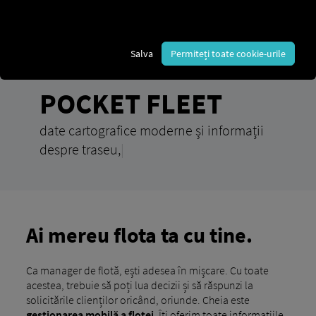
Salva
Permiteți toate cookie-urile
POCKET FLEET
date cartografice moderne și informații
despre traseu,
|
Ai mereu flota ta cu tine.
Ca manager de flotă, ești adesea în mișcare. Cu toate
acestea, trebuie să poți lua decizii și să răspunzi la
solicitările clienților oricând, oriunde. Cheia este
gestionarea mobilă a flotei.
Îți oferim toate informațiile