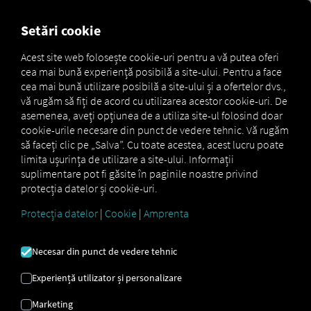
FOR CARRIERS
FOR SHIPPERS
FOR BUSINESS PART
Setări cookie
Acest site web folosește cookie-uri pentru a vă putea oferi
cea mai bună experiență posibilă a site-ului. Pentru a face
Apps
Pocket Fleet
cea mai bună utilizare posibilă a site-ului și a ofertelor dvs.,
vă rugăm să fiți de acord cu utilizarea acestor cookie-uri. De
asemenea, aveți opțiunea de a utiliza site-ul folosind doar
cookie-urile necesare din punct de vedere tehnic. Vă rugăm
să faceți clic pe „Salva”. Cu toate acestea, acest lucru poate
limita ușurința de utilizare a site-ului. Informații
suplimentare pot fi găsite în paginile noastre privind
protecția datelor și cookie-uri.
Protecția datelor
|
Cookie
|
Amprenta
Necesar din punct de vedere tehnic
Experiență utilizator și personalizare
Marketing