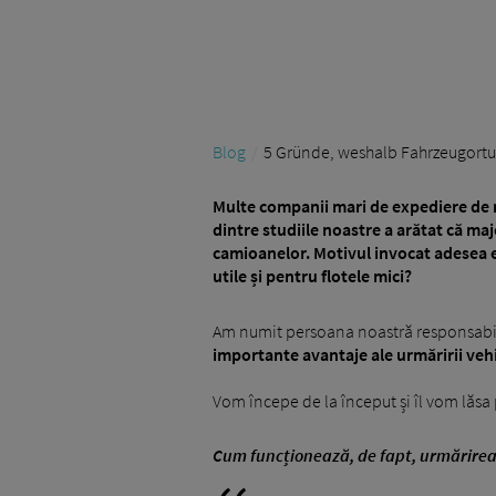
Blog
5 Gründe, weshalb Fahrzeugortung
Multe companii mari de expediere de m
dintre studiile noastre a arătat că maj
camioanelor. Motivul invocat adesea es
utile și pentru flotele mici?
Am numit persoana noastră responsabil
importante avantaje ale urmăririi vehi
Vom începe de la început și îl vom lăs
Cum funcționează, de fapt, urmărire