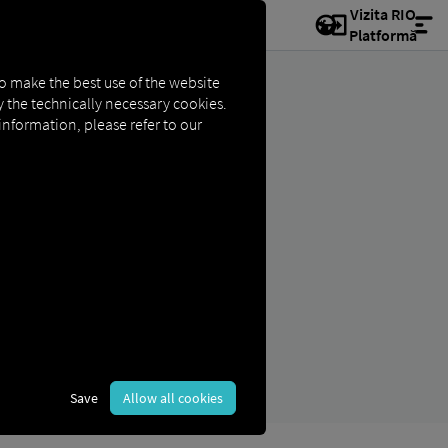
Vizita RIO
Platformă
to make the best use of the website
ly the technically necessary cookies.
 information, please refer to our
Save
Allow all cookies