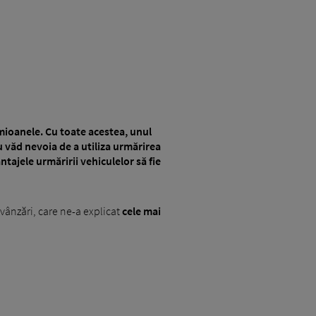
mioanele. Cu toate acestea, unul
nu văd nevoia de a utiliza urmărirea
tajele urmăririi vehiculelor să fie
vânzări, care ne-a explicat
cele mai