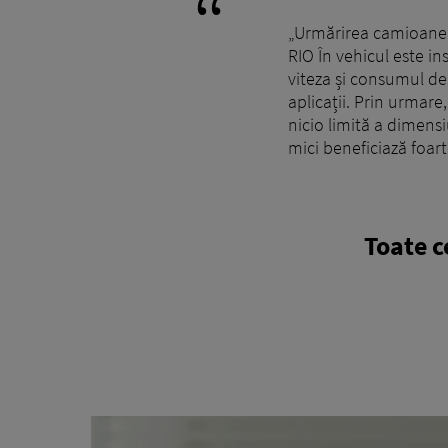
„Urmărirea camioanel
RIO În vehicul este in
viteza și consumul de 
aplicații. Prin urmare
nicio limită a dimensi
mici beneficiază foar
Toate c