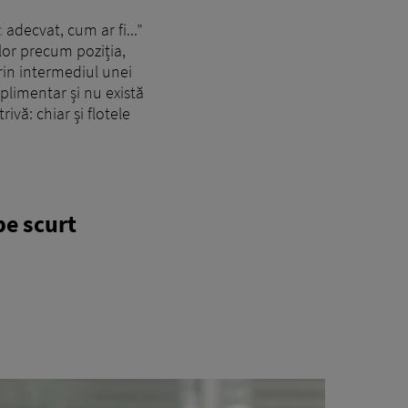
c
adecvat, cum ar fi...”
ilor precum poziția,
prin intermediul unei
uplimentar și nu există
ivă: chiar și flotele
pe scurt