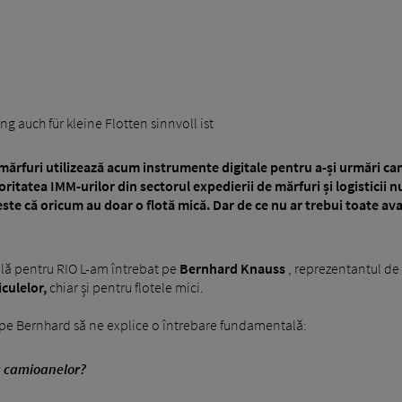
 auch für kleine Flotten sinnvoll ist
ărfuri utilizează acum instrumente digitale pentru a-și urmări ca
oritatea IMM-urilor din sectorul expedierii de mărfuri și logisticii 
te că oricum au doar o flotă mică. Dar de ce nu ar trebui toate avan
ă pentru RIO L-am întrebat pe
Bernhard Knauss
, reprezentantul de 
culelor,
chiar și pentru flotele mici.
a pe Bernhard să ne explice o întrebare fundamentală:
a camioanelor?