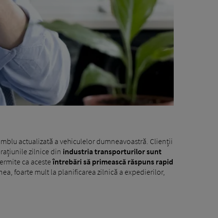
amblu actualizată a vehiculelor dumneavoastră. Clienții
rațiunile zilnice din
industria transporturilor sunt
 permite ca aceste
întrebări să primească răspuns rapid
a, foarte mult la planificarea zilnică a expedierilor,