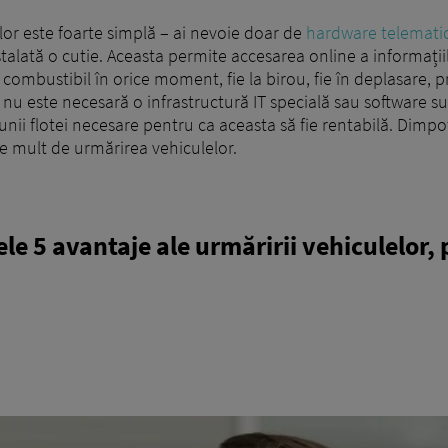
or este foarte simplă – ai nevoie doar de
hardware telemati
stalată o cutie. Aceasta permite accesarea online a informați
combustibil în orice moment, fie la birou, fie în deplasare, 
, nu este necesară o infrastructură IT specială sau software s
unii flotei necesare pentru ca aceasta să fie rentabilă. Dimpotr
te mult de urmărirea vehiculelor.
ele 5 avantaje ale urmăririi vehiculelor, 