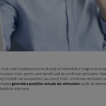
au mică, este întotdeauna bine să aveți la îndemână o imagine de ans
incipalul motiv pentru care beneficiază de urmărirea vehiculelor. Ope
iți întrebări de la expeditori sau clienți finali. Urmărirea vehiculelor
zentarea
generală a pozițiilor actuale ale vehiculelor
ajută, de asemene
rebările ulterioare.