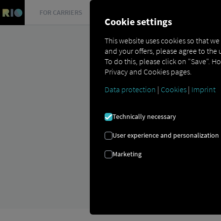
FOR CARRIERS
FOR SHIPPERS
FOR BUSINESS PART
Cookie settings
This website uses cookies so that we
and your offers, please agree to the 
To do this, please click on "Save". H
Privacy and Cookies pages.
Data protection
|
Cookies
|
Imprint
MANAGEMENTUL
Technically necessary
5 motive pentru care urmărire
User experience and personalization
Marketing