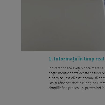
1. Informații în timp real
Indiferent dacă aveți o flotă mare s
noștri menționează acesta ca fiind pr
dinamice
, așa că este normal să prim
, asigurând satisfacția clienților. Pre
simplificând procesul și prevenind înt