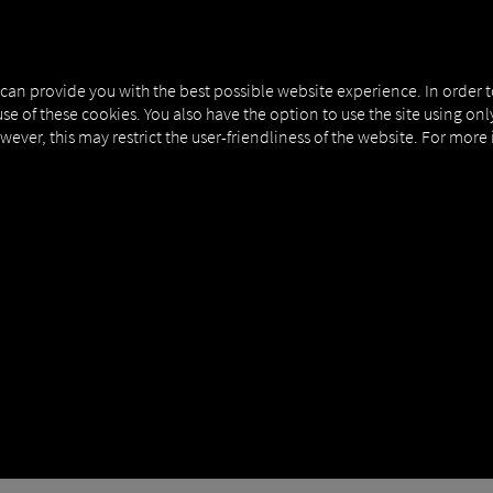
NERS
EXPERT KNOWLEDGE
DEMO
 can provide you with the best possible website experience. In order 
use of these cookies. You also have the option to use the site using on
owever, this may restrict the user-friendliness of the website. For more
 FLOTEI | IMM-URI
a vehiculelor are sens chiar și pentru flotele mici