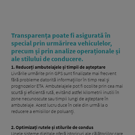
Transparența poate fi asigurată în
special prin urmărirea vehiculelor,
precum și prin analize operaționale și
ale stilului de conducere.
1. Reduceți ambuteiajele și timpii de așteptare
Livrările urmărite prin GPS sunt finalizate mai frecvent
fără probleme datorită informațiilor în timp real și
prognozelor ETA. Ambuteiajele pot fi ocolite prin cea mai
scurtă și eficientă rută, evitând astfel kilometrii inutili în
zone necunoscute sau timpii lungi de așteptare în
ambuteiaje. Acest lucru duce în cele din urmă la o
reducere a emisiilor de poluanți.
2.
Optimizați rutele și stilurile de condus
Unele sisteme digitale oferă istoricuri ale călătoriilor care