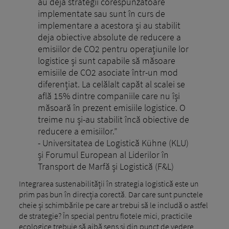
au deja strategii corespunzătoare
implementate sau sunt în curs de
implementare a acestora și au stabilit
deja obiective absolute de reducere a
emisiilor de CO2 pentru operațiunile lor
logistice și sunt capabile să măsoare
emisiile de CO2 asociate într-un mod
diferențiat. La celălalt capăt al scalei se
află 15% dintre companiile care nu își
măsoară în prezent emisiile logistice. O
treime nu și-au stabilit încă obiective de
reducere a emisiilor.”
- Universitatea de Logistică Kühne (KLU)
și Forumul European al Liderilor în
Transport de Marfă și Logistică (F&L)
Integrarea sustenabilității în strategia logistică este un
prim pas bun în direcția corectă. Dar care sunt punctele
cheie și schimbările pe care ar trebui să le includă o astfel
de strategie? În special pentru flotele mici, practicile
ecologice trebuie să aibă sens și din punct de vedere