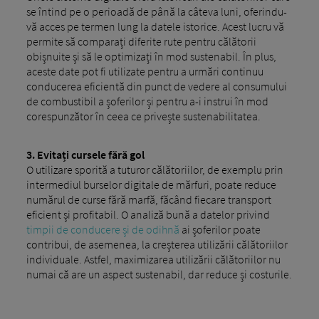
se întind pe o perioadă de până la câteva luni, oferindu-
vă acces pe termen lung la datele istorice. Acest lucru vă
permite să comparați diferite rute pentru călătorii
obișnuite și să le optimizați în mod sustenabil. În plus,
aceste date pot fi utilizate pentru a urmări continuu
conducerea eficientă din punct de vedere al consumului
de combustibil a șoferilor și pentru a-i instrui în mod
corespunzător în ceea ce privește sustenabilitatea.
3.
Evitați cursele fără gol
O utilizare sporită a tuturor călătoriilor, de exemplu prin
intermediul burselor digitale de mărfuri, poate reduce
numărul de curse fără marfă, făcând fiecare transport
eficient și profitabil. O analiză bună a datelor privind
timpii de conducere și de odihnă
ai șoferilor poate
contribui, de asemenea, la creșterea utilizării călătoriilor
individuale. Astfel, maximizarea utilizării călătoriilor nu
numai că are un aspect sustenabil, dar reduce și costurile.