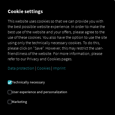
FOR CARRIERS
FOR SHIPPERS
FOR BUSINESS PART
Cookie settings
This website uses cookies so that we can provide you with
the best possible website experience. In order to make the
LOGISTICĂ |
best use of the website and your offers, please agree to the
use of these cookies. You also have the option to use the site
ECONOMIE |
using only the technically necessary cookies. To do this,
please click on "Save". However, this may restrict the user-
ECOLOGIE
friendliness of the website. For more information, please
refer to our Privacy and Cookies pages.
Data protection
|
Cookies
|
Imprint
Sustenabilitatea în logistică: Cum pot fi
combinate obiectivele ecologice și
Technically necessary
economice.
User experience and personalization
Marketing