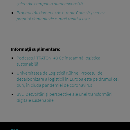
șoferi din compania dumneavoastră
Propriul tău domeniu de e-mail: Cum să-ți creezi
propriul domeniu de e-mail rapid și ușor
Informații suplimentare:
Podcastul TRATON: #3 Ce înseamnă logistica
sustenabilă
Universitatea de Logistică Kühne: Procesul de
decarbonizare a logisticii în Europa este pe drumul cel
bun, în ciuda pandemiei de coronavirus
BVL: Dezvoltări și perspective ale unei transformări
digitale sustenabile