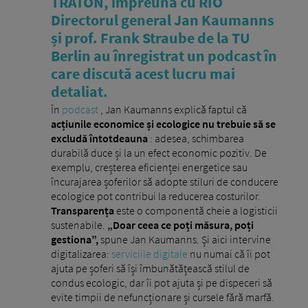
TRATON, împreună cu RIO
Directorul general Jan Kaumanns
și prof. Frank Straube de la TU
Berlin au înregistrat un podcast în
care discută acest lucru mai
detaliat.
În
podcast
, Jan Kaumanns explică faptul că
acțiunile economice și ecologice nu trebuie să se
excludă întotdeauna
: adesea, schimbarea
durabilă duce și la un efect economic pozitiv. De
exemplu, creșterea eficienței energetice sau
încurajarea șoferilor să adopte stiluri de conducere
ecologice pot contribui la reducerea costurilor.
Transparența
este o componentă cheie a logisticii
sustenabile.
„Doar ceea ce poți măsura, poți
gestiona”,
spune Jan Kaumanns. Și aici intervine
digitalizarea:
serviciile digitale
nu numai că îi pot
ajuta pe șoferi să își îmbunătățească stilul de
condus ecologic, dar îi pot ajuta și pe dispeceri să
evite timpii de nefuncționare și cursele fără marfă.