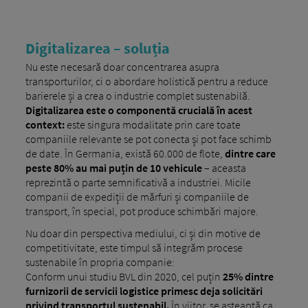
Digitalizarea – soluția
Nu este necesară doar concentrarea asupra
transporturilor, ci o abordare holistică pentru a reduce
barierele și a crea o industrie complet sustenabilă.
Digitalizarea este o componentă crucială în acest
context:
este singura modalitate prin care toate
companiile relevante se pot conecta și pot face schimb
de date. În Germania, există 60.000 de flote,
dintre care
peste 80% au mai puțin de 10 vehicule
– aceasta
reprezintă o parte semnificativă a industriei. Micile
companii de expediții de mărfuri și companiile de
transport, în special, pot produce schimbări majore.
Nu doar din perspectiva mediului, ci și din motive de
competitivitate, este timpul să integrăm procese
sustenabile în propria companie:
Conform unui studiu BVL din 2020, cel puțin
25% dintre
furnizorii de servicii logistice primesc deja solicitări
privind transportul sustenabil.
În viitor, se așteaptă ca