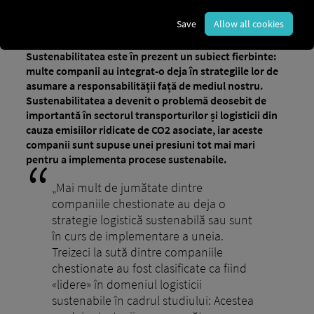
Nachhaltigkeit in der Logistik: Ökologie &
Blog
Save
Allow all cookies
Ökonomie vereinen
Sustenabilitatea este în prezent un subiect fierbinte:
multe companii au integrat-o deja în strategiile lor de
asumare a responsabilității față de mediul nostru.
Sustenabilitatea a devenit o problemă deosebit de
importantă în sectorul transporturilor și logisticii din
cauza emisiilor ridicate de CO2 asociate, iar aceste
companii sunt supuse unei presiuni tot mai mari
pentru a implementa procese sustenabile.
„Mai mult de jumătate dintre
companiile chestionate au deja o
strategie logistică sustenabilă sau sunt
în curs de implementare a uneia.
Treizeci la sută dintre companiile
chestionate au fost clasificate ca fiind
«lidere» în domeniul logisticii
sustenabile în cadrul studiului: Acestea