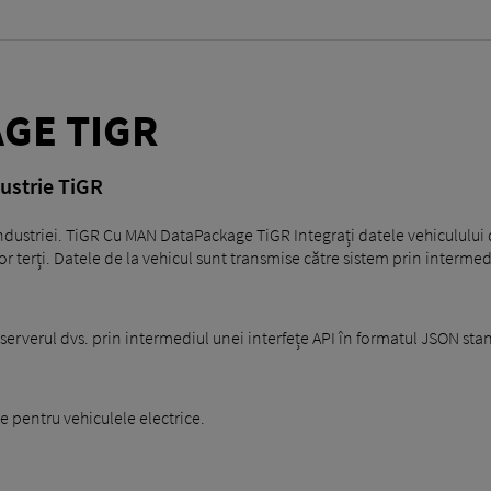
GE TIGR
dustrie TiGR
ndustriei. TiGR Cu MAN DataPackage TiGR Integrați datele vehicululu
nor terți. Datele de la vehicul sunt transmise către sistem prin interme
serverul dvs. prin intermediul unei interfețe API în formatul JSON st
e pentru vehiculele electrice.