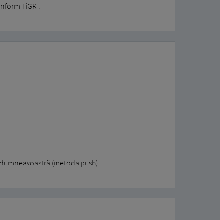
onform TiGR .
l dumneavoastră (metoda push).