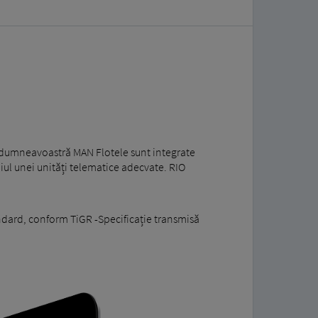
i dumneavoastră MAN Flotele sunt integrate
diul unei unități telematice adecvate. RIO
andard, conform TiGR -Specificație transmisă