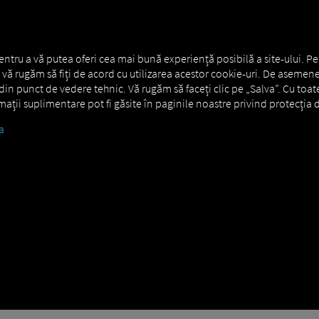
RE GENERALĂ
MAN DIGITALSERVICES
CONNECTORS
entru a vă putea oferi cea mai bună experiență posibilă a site-ului. Pe
s., vă rugăm să fiți de acord cu utilizarea acestor cookie-uri. De asemene
in punct de vedere tehnic. Vă rugăm să faceți clic pe „Salva”. Cu toat
ormații suplimentare pot fi găsite în paginile noastre privind protecția d
a
 TiGR