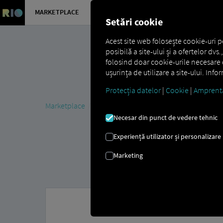
MARKETPLACE
PREZENTA
Setări cookie
Acest site web folosește cookie-uri p
posibilă a site-ului și a ofertelor dv
folosind doar cookie-urile necesare d
ușurința de utilizare a site-ului. Inf
Protecția datelor
|
Cookie
|
Amprent
Marketplace
MAN DigitalServices
MAN DataPackage
Necesar din punct de vedere tehnic
Experiență utilizator și personalizare
Marketing