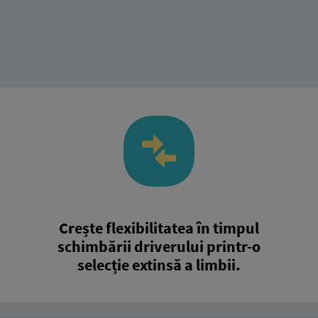
Crește flexibilitatea în timpul
schimbării driverului printr-o
selecție extinsă a limbii.