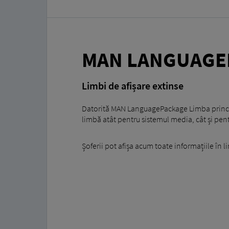
MAN LANGUAGE
Limbi de afișare extinse
Datorită MAN LanguagePackage Limba principal
limbă atât pentru sistemul media, cât și pen
Șoferii pot afișa acum toate informațiile în l