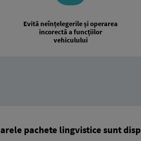
Evită neînțelegerile și operarea
incorectă a funcțiilor
vehiculului
rele pachete lingvistice sunt disp