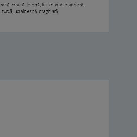
eană, croată, letonă, lituaniană, olandeză,
, turcă, ucraineană, maghiară