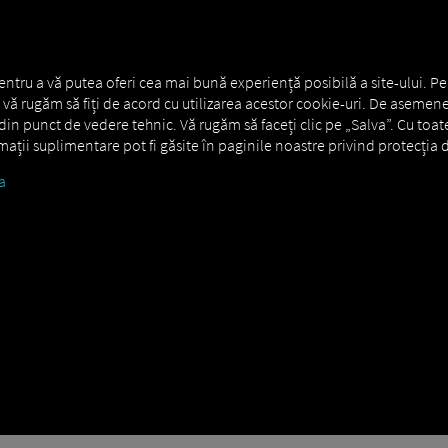
RE GENERALĂ
MAN DIGITALSERVICES
CONNECTORS
entru a vă putea oferi cea mai bună experiență posibilă a site-ului. Pe
s., vă rugăm să fiți de acord cu utilizarea acestor cookie-uri. De asemene
in punct de vedere tehnic. Vă rugăm să faceți clic pe „Salva”. Cu toat
ormații suplimentare pot fi găsite în paginile noastre privind protecția d
a
LanguagePackage