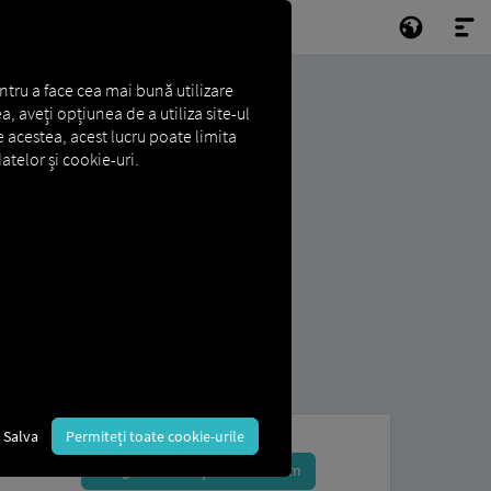
ntru a face cea mai bună utilizare
a, aveți opțiunea de a utiliza site-ul
e acestea, acest lucru poate limita
atelor și cookie-uri.
Salva
Permiteți toate cookie-urile
Înregistrează-te și rezervă acum