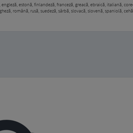
engleză, estonă, finlandeză, franceză, greacă, ebraică, italiană, core
heză, română, rusă, suedeză, sârbă, slovacă, slovenă, spaniolă, cehă