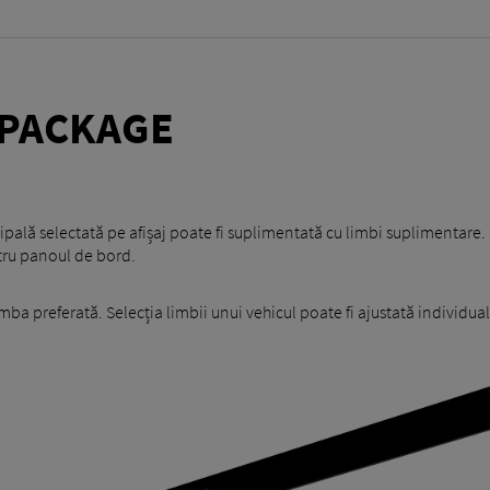
PACKAGE
ă selectată pe afișaj poate fi suplimentată cu limbi suplimentare. Pa
tru panoul de bord.
imba preferată. Selecția limbii unui vehicul poate fi ajustată individua