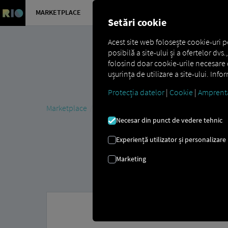
MARKETPLACE
PREZENTA
Setări cookie
Acest site web folosește cookie-uri p
posibilă a site-ului și a ofertelor dv
folosind doar cookie-urile necesare d
ușurința de utilizare a site-ului. Inf
Protecția datelor
|
Cookie
|
Amprent
Marketplace
MAN DigitalServices
MAN Now
MAN 
Necesar din punct de vedere tehnic
Experiență utilizator și personalizare
Marketing