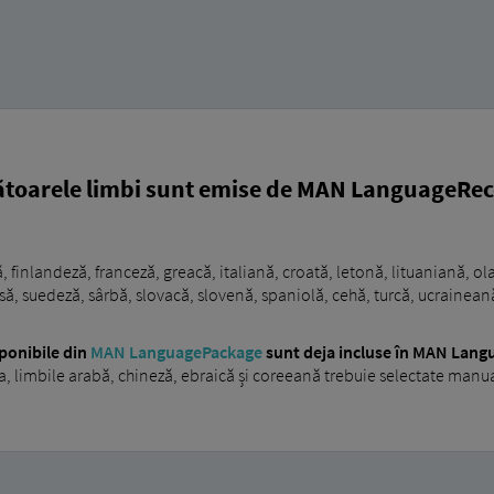
mătoarele limbi sunt emise de MAN LanguageRec
 finlandeză, franceză, greacă, italiană, croată, letonă, lituaniană, 
ă, suedeză, sârbă, slovacă, slovenă, spaniolă, cehă, turcă, ucrainea
sponibile din
MAN LanguagePackage
sunt deja incluse în MAN Lang
a, limbile arabă, chineză, ebraică și coreeană trebuie selectate manual