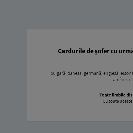
Cardurile de șofer cu ur
bulgară, daneză, germană, engleză, estonă,
româna, rus
Toate limbile di
Cu toate aceste