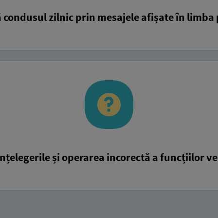
 condusul zilnic prin mesajele afișate în limba
nțelegerile și operarea incorectă a funcțiilor v