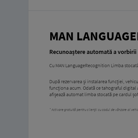
MAN LANGUAGE
Recunoaștere automată a vorbirii 
Cu MAN LanguageRecognition Limba stocată pe
După rezervarea și instalarea funcției, veh
funcționa acum. Odată ce tahograful digital a
afișează automat limba stocată pe cardul șof
Activare gratuită pentru clienții cu codul de vânzare al ve