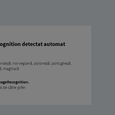
ognition detectat automat
olandeză, norvegiană, poloneză, portugheză,
nă, maghiară
uageRecognition.
 de către șofer.