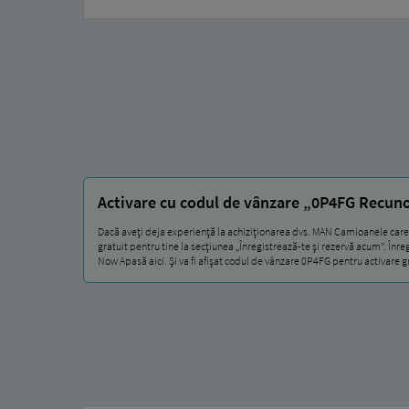
Activare cu codul de vânzare „0P4FG Recunoa
Dacă aveți deja experiență la achiziționarea dvs. MAN Camioanele care 
gratuit pentru tine la secțiunea „Înregistrează-te și rezervă acum”. Înre
Now Apasă aici. Și va fi afișat codul de vânzare 0P4FG pentru activare g