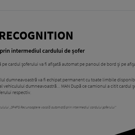
RECOGNITION
prin intermediul cardului de șofer
 cardul șoferului va fi afișată automat pe panoul de bord și pe afiș
iculul dumneavoastră va fi echipat permanent cu toate limbile dispon
l vehiculului dumneavoastră... MAN După ce camionul a citit cardul șof
erului respectiv.
hiculului „0P4FG Recunoaștere vocală automată prin intermediul cardului șoferului”