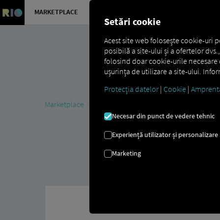
MARKETPLACE
PREZENTA
Setări cookie
Acest site web folosește cookie-uri p
posibilă a site-ului și a ofertelor dv
folosind doar cookie-urile necesare d
ușurința de utilizare a site-ului. Inf
Protecția datelor
|
Cookie
|
Amprent
Marketplace
MAN DigitalServices
MAN Now
MAN 
Necesar din punct de vedere tehnic
Experiență utilizator și personalizare
Marketing