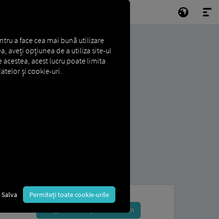
ntru a face cea mai bună utilizare
a, aveți opțiunea de a utiliza site-ul
e acestea, acest lucru poate limita
atelor și cookie-uri.
Salva
Permiteți toate cookie-urile
Înregistrează-te și rezervă acum