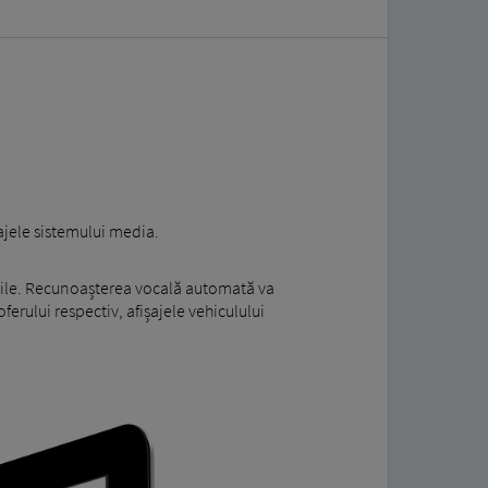
ajele sistemului media.
ibile. Recunoașterea vocală automată va
erului respectiv, afișajele vehiculului