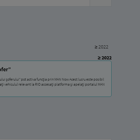
≥ 2022
≥ 2022
ofer”
i șoferului” pot activa funcția prin MAN Now Acest lucru este posibil
gați vehiculul relevant la RIO accesați platforma și apelați portalul MAN