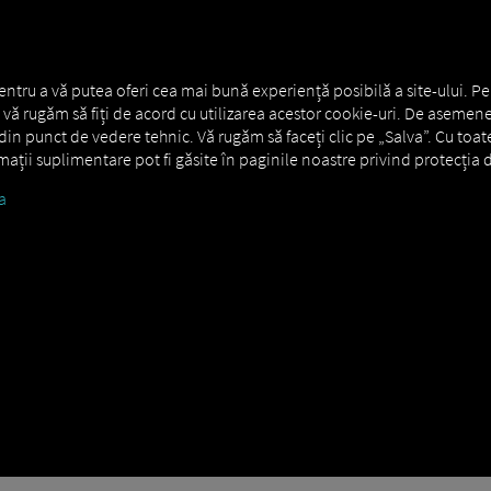
RE GENERALĂ
MAN DIGITALSERVICES
CONNECTORS
entru a vă putea oferi cea mai bună experiență posibilă a site-ului. Pe
s., vă rugăm să fiți de acord cu utilizarea acestor cookie-uri. De asemene
in punct de vedere tehnic. Vă rugăm să faceți clic pe „Salva”. Cu toat
ormații suplimentare pot fi găsite în paginile noastre privind protecția d
a
LanguageRecognition