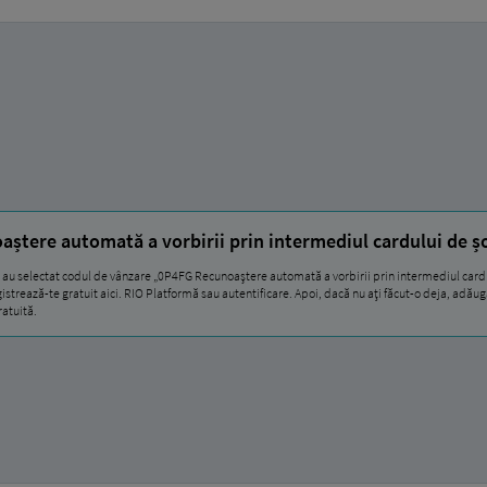
ștere automată a vorbirii prin intermediul cardului de ș
au selectat codul de vânzare „0P4FG Recunoaștere automată a vorbirii prin intermediul cardulu
gistrează-te gratuit aici. RIO Platformă sau autentificare. Apoi, dacă nu ați făcut-o deja, adău
ratuită.