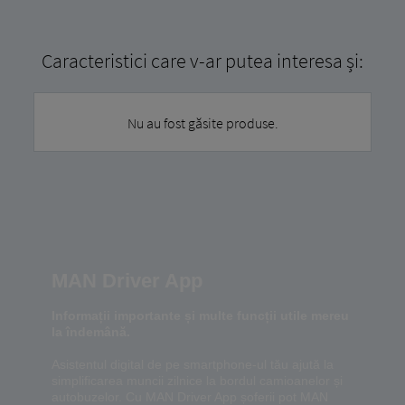
Caracteristici care v-ar putea interesa și:
Nu au fost găsite produse.
MAN Driver App
Informații importante și multe funcții utile mereu
la îndemână.
Asistentul digital de pe smartphone-ul tău ajută la
simplificarea muncii zilnice la bordul camioanelor și
autobuzelor. Cu MAN Driver App șoferii pot MAN