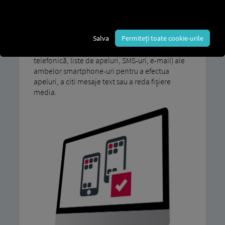
Datorită extinderii gestionării dispozitivelor
mobile, un al doilea smartphone poate fi utilizat
cu ecranul de 7”. MAN Conectați sistemul media
Salva
Permiteți toate cookie-urile
avansat. Cu MAN SecondPhone Șoferul poate
accesa datele și funcțiile (intrări în agenda
telefonică, liste de apeluri, SMS-uri, e-mail) ale
ambelor smartphone-uri pentru a efectua
apeluri, a citi mesaje text sau a reda fișiere
media.