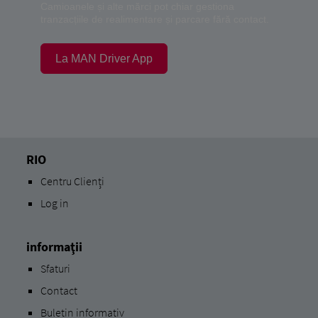
Camioanele și alte mărci pot chiar gestiona
tranzacțiile de realimentare și parcare fără contact.
La MAN Driver App
RIO
Centru Clienți
Log in
informaţii
Sfaturi
Contact
Buletin informativ