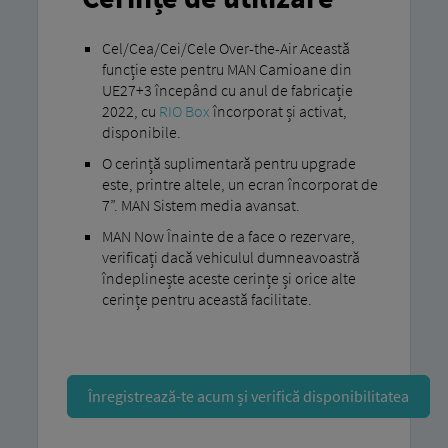
Cel/Cea/Cei/Cele Over-the-Air Această
funcție este pentru MAN Camioane din
UE27+3 începând cu anul de fabricație
2022, cu
RIO Box
încorporat și activat,
disponibile.
O cerință suplimentară pentru upgrade
este, printre altele, un ecran încorporat de
7”. MAN Sistem media avansat.
MAN Now Înainte de a face o rezervare,
verificați dacă vehiculul dumneavoastră
îndeplinește aceste cerințe și orice alte
cerințe pentru această facilitate.
Înregistrează-te acum și verifică disponibilitatea