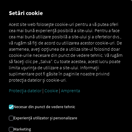
MARKETPLACE
PREZENTA
Setări cookie
Acest site web folosește cookie-uri pentru a vă putea oferi
cea mai bună experiență posibilă a site-ului. Pentru a face
MAN
MAN
MAN
cea mai bună utilizare posibilă a site-ului și a ofertelor dvs.,
Marketplace
DigitalServices
Now
SecondPhone
vă rugăm să fiți de acord cu utilizarea acestor cookie-uri. De
asemenea, aveți opțiunea de a utiliza site-ul folosind doar
cookie-urile necesare din punct de vedere tehnic. Vă rugăm
să faceți clic pe „Salva”. Cu toate acestea, acest lucru poate
limita ușurința de utilizare a site-ului. Informații
Înregistrează-te și rezervă acum
suplimentare pot fi găsite în paginile noastre privind
protecția datelor și cookie-uri.
MAN
Protecția datelor
|
Cookie
|
Amprenta
SECONDPHONE
Necesar din punct de vedere tehnic
Experiență utilizator și personalizare
Conexiune 2. Smartphone
Marketing