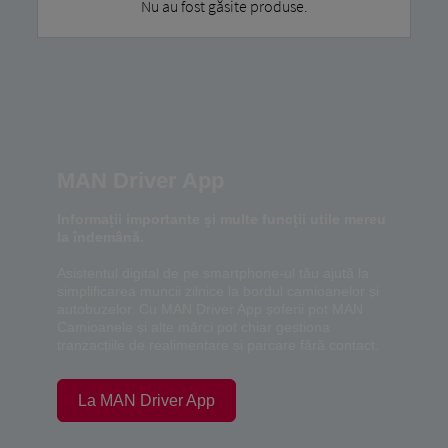
Nu au fost găsite produse.
MAN Driver App
Informații importante și multe funcții utile mereu
la îndemână.
Asistentul digital de pe smartphone-ul tău ajută la
simplificarea muncii zilnice la bordul camioanelor și
autobuzelor. Cu MAN Driver App șoferii pot MAN
Camioanele și alte mărci pot chiar gestiona
tranzacțiile de realimentare și parcare fără contact.
La MAN Driver App