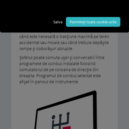
Program de condus: Off-road
Programul nostru de conducere MAN TipMatic
Salva
Permiteți toate cookie-urile
Vehiculele off-road sunt concepute pentru
condus în condiții dificile: de exemplu, atunci
când este necesară o tracțiune maximă pe teren
accidentat sau moale sau când trebuie depășite
rampe și coborâșuri abrupte.
Șoferul poate comuta ușor și convenabil între
programele de condus instalate folosind
comutatorul de pe coloana de direcție din
dreapta. Programul de condus selectat este
afișat în panoul de instrumente.