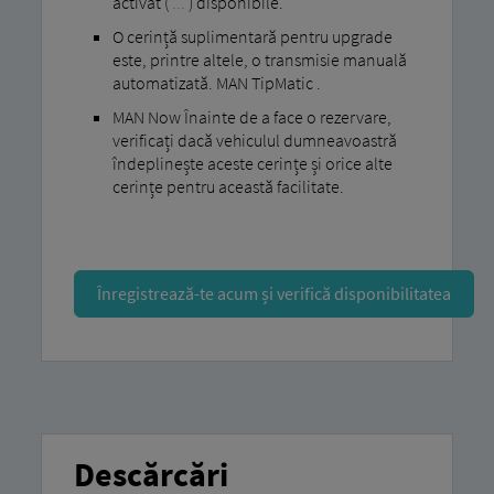
activat (
...
) disponibile.
O cerință suplimentară pentru upgrade
este, printre altele, o transmisie manuală
automatizată. MAN TipMatic .
MAN Now Înainte de a face o rezervare,
verificați dacă vehiculul dumneavoastră
îndeplinește aceste cerințe și orice alte
cerințe pentru această facilitate.
Înregistrează-te acum și verifică disponibilitatea
Descărcări