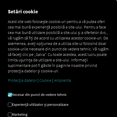
MARKETPLACE
PREZENTA
Setări cookie
Acest site web folosește cookie-uri pentru a vă putea oferi
cea mai bună experiență posibilă a site-ului. Pentru a face
MAN
MAN
MAN TipMatic
cea mai bună utilizare posibilă a site-ului și a ofertelor dvs.,
Marketplace
DigitalServices
Now
Offroad
vă rugăm să fiți de acord cu utilizarea acestor cookie-uri. De
asemenea, aveți opțiunea de a utiliza site-ul folosind doar
cookie-urile necesare din punct de vedere tehnic. Vă rugăm
să faceți clic pe „Salva”. Cu toate acestea, acest lucru poate
limita ușurința de utilizare a site-ului. Informații
Înregistrează-te și rezervă acum
suplimentare pot fi găsite în paginile noastre privind
protecția datelor și cookie-uri.
MAN TIPMATIC
Protecția datelor
|
Cookie
|
Amprenta
TEREN
Necesar din punct de vedere tehnic
ACCIDENTAT
Experiență utilizator și personalizare
Marketing