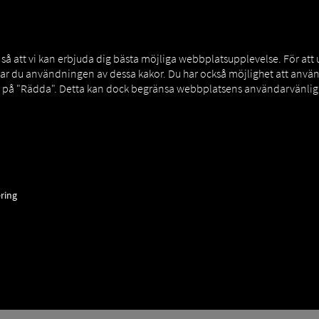
MAN DIGITALSERVICES
CONNECTORS
 att vi kan erbjuda dig bästa möjliga webbplatsupplevelse. För att
rar du användningen av dessa kakor. Du har också möjlighet att an
a på "Rädda". Detta kan dock begränsa webbplatsens användarvänligh
ring