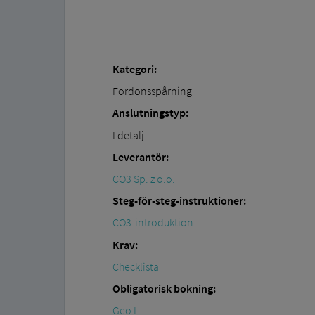
Kategori:
Fordonsspårning
Anslutningstyp:
I detalj
Leverantör:
CO3 Sp. z o.o.
Steg-för-steg-instruktioner:
CO3-introduktion
Krav:
Checklista
Obligatorisk bokning:
Geo L