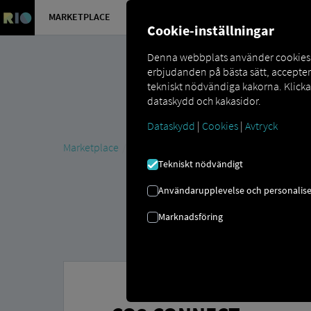
MARKETPLACE
ÖVERSIKT
Cookie-inställningar
Denna webbplats använder cookies så
erbjudanden på bästa sätt, accepte
tekniskt nödvändiga kakorna. Klick
dataskydd och kakasidor.
Dataskydd
|
Cookies
|
Avtryck
Marketplace
Connectors
CO3 Connect
Tekniskt nödvändigt
Användarupplevelse och personalise
Marknadsföring