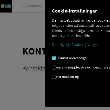
FOR CARRIERS
FOR SHIPPERS
FOR BUSINESS PART
Cookie-inställningar
Denna webbplats använder cookies så
erbjudanden på bästa sätt, accepte
tekniskt nödvändiga kakorna. Klick
dataskydd och kakasidor.
Dataskydd
|
Cookies
|
Avtryck
KONTAKTALTERNATIV
Tekniskt nödvändigt
Kontakta oss direkt.
Användarupplevelse och personalise
Marknadsföring