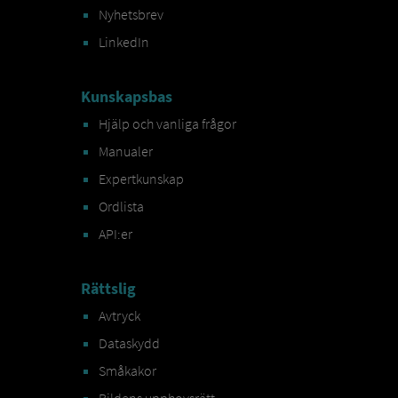
Nyhetsbrev
LinkedIn
Kunskapsbas
Hjälp och vanliga frågor
Manualer
Expertkunskap
Ordlista
API:er
Rättslig
Avtryck
Dataskydd
Småkakor
Bildens upphovsrätt