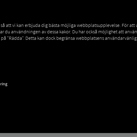
NERS
EXPERT KNOWLEDGE
DEMO
 att vi kan erbjuda dig bästa möjliga webbplatsupplevelse. För att
rar du användningen av dessa kakor. Du har också möjlighet att an
a på "Rädda". Detta kan dock begränsa webbplatsens användarvänligh
 PÅ RIO
ring