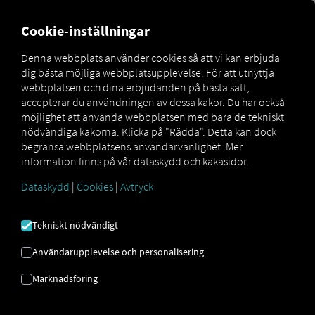
MARKETPLACE
ÖVERSIKT
Cookie-inställningar
Denna webbplats använder cookies så att vi kan erbjuda
dig bästa möjliga webbplatsupplevelse. För att utnyttja
Marketplace
Connectors
DAKO Fleet Connect
webbplatsen och dina erbjudanden på bästa sätt,
accepterar du användningen av dessa kakor. Du har också
möjlighet att använda webbplatsen med bara de tekniskt
nödvändiga kakorna. Klicka på "Rädda". Detta kan dock
begränsa webbplatsens användarvänlighet. Mer
DAKO FLEET CONNECT
information finns på vår dataskydd och kakasidor.
Dataskydd
|
Cookies
|
Avtryck
Integrering av en extern leverantör
Tekniskt nödvändigt
Använder du redan
DAKO Fleet
från
DAKO
GmbH ?
Då kan du
utöka den här tjänsten med
Användarupplevelse och personalisering
data från våra tjänster.
Allt du behöver är
Marknadsföring
tillgång till
RIO -plattformen
och ett konto hos
vår partner
DAKO GmbH .