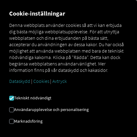
MARKETPLACE
ÖVERSIKT
Cookie-inställningar
Denna webbplats använder cookies så att vi kan erbjuda
dig bästa möjliga webbplatsupplevelse. För att utnyttja
Marketplace
Connectors
Idem Connect
webbplatsen och dina erbjudanden på bästa sätt,
accepterar du användningen av dessa kakor. Du har också
möjlighet att använda webbplatsen med bara de tekniskt
nödvändiga kakorna. Klicka på "Rädda". Detta kan dock
begränsa webbplatsens användarvänlighet. Mer
IDEM CONNECT
information finns på vår dataskydd och kakasidor.
Dataskydd
|
Cookies
|
Avtryck
Integrering av en extern leverantör
Tekniskt nödvändigt
Använder du redan tjänsterna från
idem
telematics GmbH
? Anslut då dina fordon
Användarupplevelse och personalisering
direkt till
RIO plattformen
och visa deras
Marknadsföring
positioner på
RIO kartan
. Allt du behöver
är ett
RIO
konto och minst ett kompatibelt
fordon
som redan är aktivt hos idem.