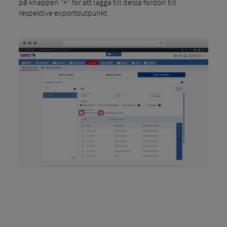
på knappen "+" för att lägga till dessa fordon till
respektive exportslutpunkt.