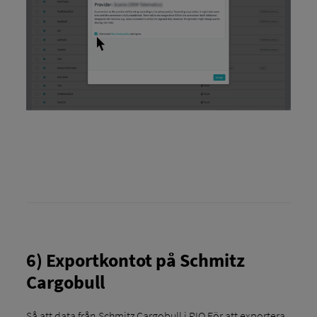
6) Exportkontot på Schmitz
Cargobull
Så att data från Schmitz Cargobull i RIO För att exportera