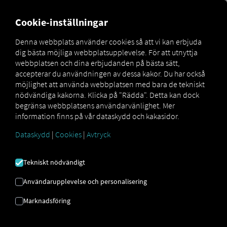
MARKETPLACE
ÖVERSIKT
Cookie-inställningar
Denna webbplats använder cookies så att vi kan erbjuda
dig bästa möjliga webbplatsupplevelse. För att utnyttja
Schmitz Cargobull
How
webbplatsen och dina erbjudanden på bästa sätt,
Marketplace
Connectors
Connect
to
accepterar du användningen av dessa kakor. Du har också
möjlighet att använda webbplatsen med bara de tekniskt
nödvändiga kakorna. Klicka på "Rädda". Detta kan dock
begränsa webbplatsens användarvänlighet. Mer
SCHMITZ CARGOBULL
information finns på vår dataskydd och kakasidor.
ONBOARDING
Dataskydd
|
Cookies
|
Avtryck
Tekniskt nödvändigt
Steg-för-steg-instruktioner för att
anpassa dina släpvagnar med RIO
Användarupplevelse och personalisering
att ansluta.
Marknadsföring