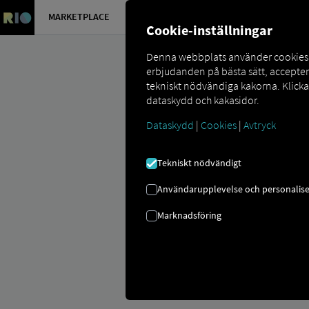
MARKETPLACE
ÖVERSIKT
Cookie-inställningar
Denna webbplats använder cookies så
erbjudanden på bästa sätt, accepte
tekniskt nödvändiga kakorna. Klick
dataskydd och kakasidor.
Dataskydd
|
Cookies
|
Avtryck
Marketplace
Connectors
Timocom 
Tekniskt nödvändigt
Användarupplevelse och personalise
Marknadsföring
TIMOCOM ON