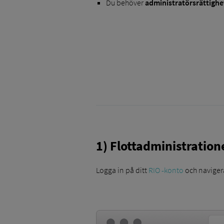
Du behöver
administratörsrättighe
1) Flottadministration
Logga in på ditt
RIO -konto
och navigera