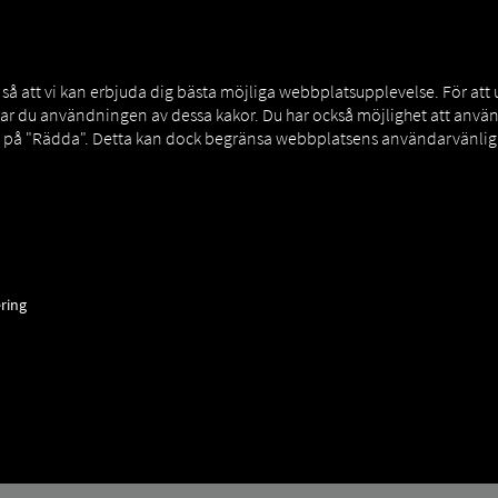
MAN DIGITALSERVICES
CONNECTORS
 att vi kan erbjuda dig bästa möjliga webbplatsupplevelse. För att
rar du användningen av dessa kakor. Du har också möjlighet att an
a på "Rädda". Detta kan dock begränsa webbplatsens användarvänligh
Connect
How to
ring
BOARDING