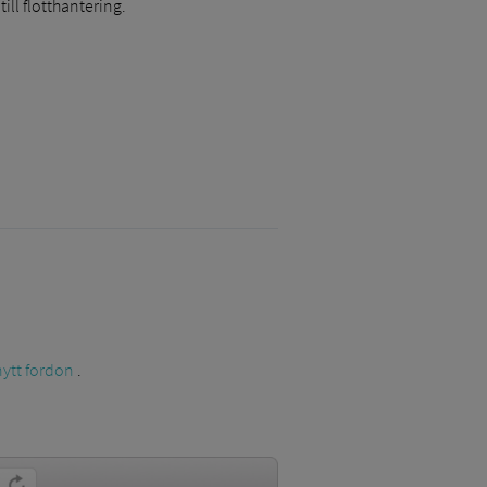
ill flotthantering.
 nytt fordon
.