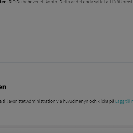
ter
i RIO Du behöver ett konto. Detta är det enda sättet att få åtkomst t
en
 till avsnittet Administration via huvudmenyn och klicka på
Lägg till