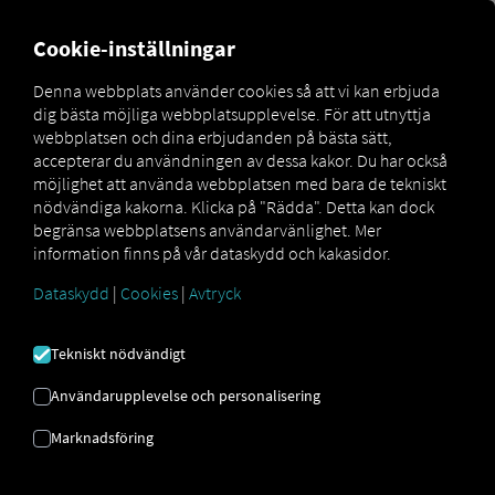
MARKETPLACE
ÖVERSIKT
Cookie-inställningar
Denna webbplats använder cookies så att vi kan erbjuda
dig bästa möjliga webbplatsupplevelse. För att utnyttja
Marketplace
Connectors
zaarc.next Connect
webbplatsen och dina erbjudanden på bästa sätt,
accepterar du användningen av dessa kakor. Du har också
möjlighet att använda webbplatsen med bara de tekniskt
nödvändiga kakorna. Klicka på "Rädda". Detta kan dock
begränsa webbplatsens användarvänlighet. Mer
ZAARC.NEXT ANSLUTA
information finns på vår dataskydd och kakasidor.
Dataskydd
|
Cookies
|
Avtryck
Integrering av en extern leverantör
Tekniskt nödvändigt
Använder du redan
zaarc.next
från
Softwarebüro Zauner GmbH & Co. KG
?
Användarupplevelse och personalisering
Då kan du
utöka den här tjänsten med
Marknadsföring
data från våra tjänster
. Allt du behöver är
tillgång till
RIO -plattformen
och ett
motsvarande konto hos partnern.