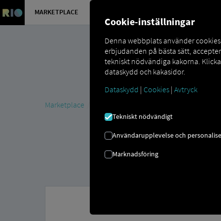
MARKETPLACE
ÖVERSIKT
Cookie-inställningar
Denna webbplats använder cookies så
erbjudanden på bästa sätt, accepte
tekniskt nödvändiga kakorna. Klick
dataskydd och kakasidor.
Dataskydd
|
Cookies
|
Avtryck
Marketplace
MAN DigitalServices
MAN Now
MAN 
Tekniskt nödvändigt
Användarupplevelse och personalise
Marknadsföring