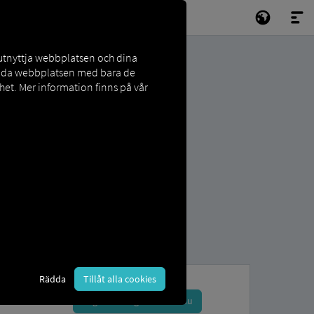
 utnyttja webbplatsen och dina
vända webbplatsen med bara de
et. Mer information finns på vår
Rädda
Tillåt alla cookies
Registrera dig och boka nu