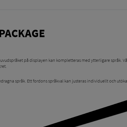
PACKAGE
vudspråket på displayen kan kompletteras med ytterligare språk. Vår
ret.
redragna språk. Ett fordons språkval kan justeras individuellt och utök