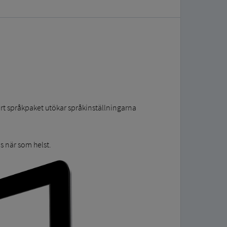
t språkpaket utökar språkinställningarna
as när som helst.