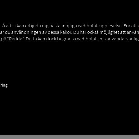
MAN DIGITALSERVICES
CONNECTORS
 att vi kan erbjuda dig bästa möjliga webbplatsupplevelse. För att
rar du användningen av dessa kakor. Du har också möjlighet att an
a på "Rädda". Detta kan dock begränsa webbplatsens användarvänligh
LanguagePackage
ring