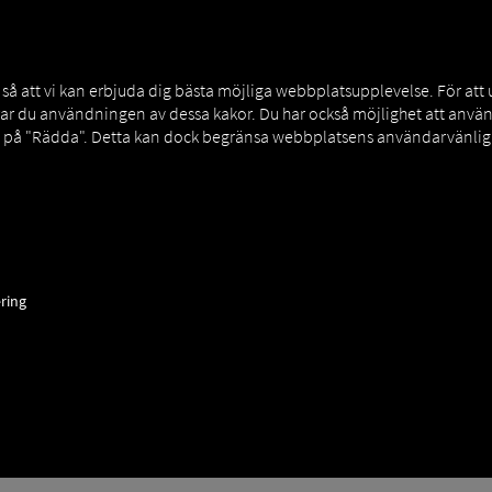
MAN DIGITALSERVICES
CONNECTORS
 att vi kan erbjuda dig bästa möjliga webbplatsupplevelse. För att
rar du användningen av dessa kakor. Du har också möjlighet att an
a på "Rädda". Detta kan dock begränsa webbplatsens användarvänligh
ipMatic Manoeuvre
ring