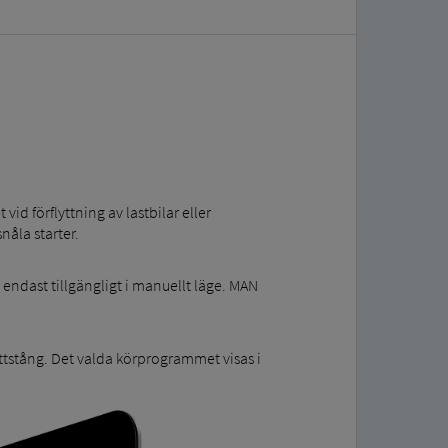
id förflyttning av lastbilar eller
åla starter.
endast tillgängligt i manuellt läge. MAN
tstång. Det valda körprogrammet visas i