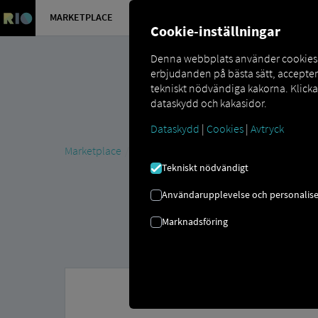
MARKETPLACE
ÖVERSIKT
Cookie-inställningar
Denna webbplats använder cookies så
erbjudanden på bästa sätt, accepte
tekniskt nödvändiga kakorna. Klick
dataskydd och kakasidor.
Dataskydd
|
Cookies
|
Avtryck
Marketplace
MAN DigitalServices
MAN Now
MAN T
Tekniskt nödvändigt
Användarupplevelse och personalise
Marknadsföring