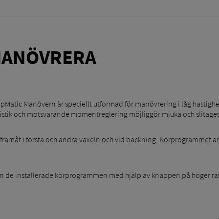
MANÖVRERA
Matic Manövern är speciellt utformad för manövrering i låg hastighet v
istik och motsvarande momentreglering möjliggör mjuka och slitagesn
 framåt i första och andra växeln och vid backning. Körprogrammet är 
n de installerade körprogrammen med hjälp av knappen på höger rat