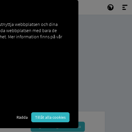
 utnyttja webbplatsen och dina
vända webbplatsen med bara de
et. Mer information finns på vår
Rädda
Tillåt alla cookies
Registrera dig och boka nu