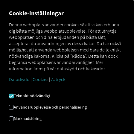
MARKETPLACE
ÖVERSIKT
Cookie-inställningar
Denna webbplats använder cookies så att vi kan erbjuda
dig bästa möjliga webbplatsupplevelse. För att utnyttja
Marketplace
MAN DigitalServices
MAN SimplePay
webbplatsen och dina erbjudanden på bästa sätt,
accepterar du användningen av dessa kakor. Du har också
möjlighet att använda webbplatsen med bara de tekniskt
nödvändiga kakorna. Klicka på "Rädda". Detta kan dock
begränsa webbplatsens användarvänlighet. Mer
information finns på vår dataskydd och kakasidor.
Dataskydd
|
Cookies
|
Avtryck
MAN SIMPLEPAY
Tekniskt nödvändigt
Effektiv driftskostnadshantering och
Användarupplevelse och personalisering
kontaktlös transaktionshantering.
Marknadsföring
En plattform där bränsle- och laddkort lagras
digitalt och dagliga affärskostnader aggregeras