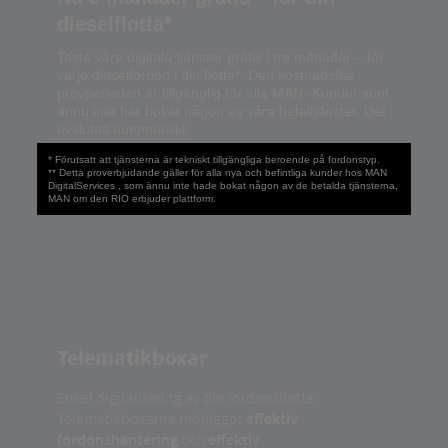
dieselflotta*
Testa våra digitala tjänster gratis i tre månader – för
varje dieselfordon i din flotta*. Den kostnadsfria
provperioden är tillgänglig för alla MAN -Kunder som
ännu inte har bokat någon av våra betaltjänster. Det
avslutas automatiskt.
* Förutsatt att tjänsterna är tekniskt tillgängliga beroende på fordonstyp.
** Detta proverbjudande gäller för alla nya och befintliga kunder hos MAN
DigitalServices , som ännu inte hade bokat någon av de betalda tjänsterna,
MAN om den RIO erbjuder plattform.
Telematikboxar
Enkel digitalisering av din fordonsflotta:
Telematikboxarna möjliggör
effektiv
fordonshantering
och
effektiv