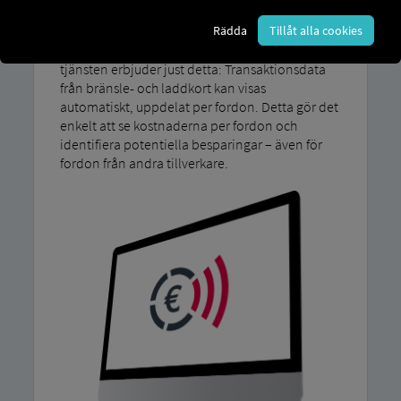
bidrar till att öka effektiviteten i
Rädda
Tillåt alla cookies
flotthanteringen och skapar full transparens
över alla processer. MAN SimplePay Den här
tjänsten erbjuder just detta: Transaktionsdata
från bränsle- och laddkort kan visas
automatiskt, uppdelat per fordon. Detta gör det
enkelt att se kostnaderna per fordon och
identifiera potentiella besparingar – även för
fordon från andra tillverkare.