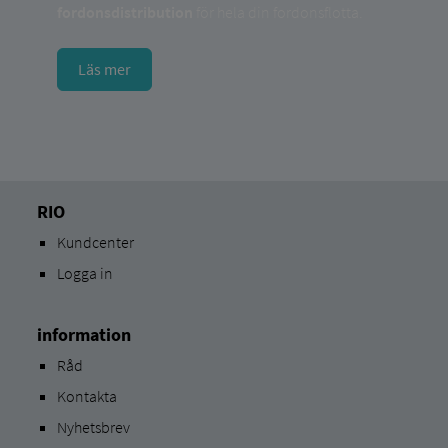
fordonsdistribution
för hela din fordonsflotta.
Läs mer
RIO
Kundcenter
Logga in
information
Råd
Kontakta
Nyhetsbrev