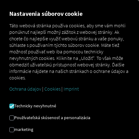
MARKETPLACE
PREHĽAD
Nastavenia súborov cookie
Táto webová stránka používa cookies, aby sme vám mohli
ponúknuť najlepší možný zážitok z webovej stránky. Ak
Marketplace
Connectors
SHIPPEO Connect
chcete čo najlepšie využiť webovú stránku a vaše ponuky,
súhlaste s používaním týchto súborov cookie. Máte tiež
možnosť používať web iba pomocou technicky
nevyhnutných cookies. Kliknite na „Uložiť“. To však môže
obmedziť užívateľskú prístupnosť webovej stránky. Ďalšie
SHIPPEO CONNECT
informácie nájdete na našich stránkach o ochrane údajov a
cookies.
Ochrana údajov
|
Cookies
|
Imprint
Integrácia externého poskytovateľa
Už využívate služby nášho partnera
Technicky nevyhnutné
SHIPPEO SAS
?
Túto službu si môžete
rozšíriť o dáta z našich služieb
.
Používateľská skúsenosť a personalizácia
Potrebujete len prístup k
platforme RIO
a
marketing
účet u
SHIPPEO SAS
.