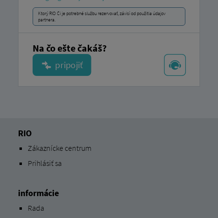
Ktorý RIO Či je potrebné službu rezervovať, závisí od použitia údajov
partnera.
Na čo ešte čakáš?
RIO
Zákaznícke centrum
Prihlásiť sa
informácie
Rada