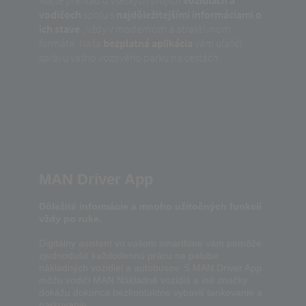
Majte prehľad o všetkých svojich
vozidlách a
vodičoch
spolu s
najdôležitejšími informáciami o
ich stave
, vždy v modernom a atraktívnom
formáte. Naša
bezplatná aplikácia
vám uľahčí
správu vášho vozového parku na cestách.
MAN Driver App
Dôležité informácie a mnoho užitočných funkcií
vždy po ruke.
Digitálny asistent vo vašom smartfóne vám pomôže
zjednodušiť každodennú prácu na palube
nákladných vozidiel a autobusov. S MAN Driver App
môžu vodiči MAN Nákladné vozidlá a iné značky
dokážu dokonca bezkontaktne vybaviť tankovanie a
parkovanie.