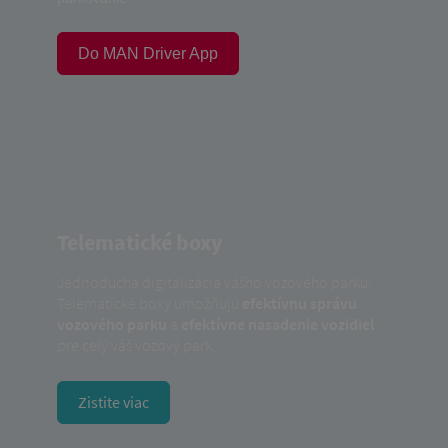
Do MAN Driver App
Telematické boxy
Jednoduchá digitalizácia vášho vozového parku:
Telematické boxy umožňujú
efektívnu správu
vozového parku
a
efektívne nasadenie vozidiel
pre celý váš vozový park.
Zistite viac