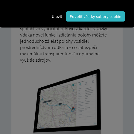
história jázd odhaľuje potenciálne zlepšenia a
umožňuje priame porovnávanie a optimalizáciu
trás. Integrované plánovanie trás a sledovanie
Uložiť
Povoliť všetky súbory cookie
polohy v reálnom čase vám umožňujú
spoľahlivo vypočítať ziskovosť každej zákazky.
Vďaka novej funkcii zdieľania polohy môžete
jednoducho zdieľať polohy vozidiel
prostredníctvom odkazu – čo zabezpečí
maximálnu transparentnosť a optimálne
využitie zdrojov.