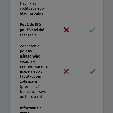
Napríklad
rýchlosť alebo
hladina paliva
Použitie RIO
používateľské
rozhranie
Zobrazenie
polohy
nákladného
vozidla v
reálnom čase na
mape alebo v
tabuľkovom
zobrazení
(prenosová
frekvencia závisí
od hardvéru)
Informácie o
mape