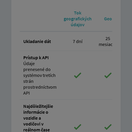
Tok
geografických
Geo
G
údajov
25
Ukladanie dát
7 dní
mesiacov
mes
Prístup k API
Údaje
prenesené do
systémov tretích
strán
prostredníctvom
API
Najdôležitejšie
informácie o
vozidle a
vodičovi v
reálnom čase