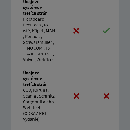
Údaje zo
systémov
tretích strán
Fleetboard ,
fleet.tech , to
isté, Kögel , MAN
, Renault ,
Schwarzmüller ,
TIMOCOM , TX-
TRAILERPULSE ,
Volvo , Webfleet
Údaje zo
systémov
tretích strán
CO3, Koruna,
Scania , Schmitz
Cargobull alebo
Webfleet
(ODKAZ RIO
Vydanie)