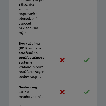
zákazníka,
zohľadnenie
dopravných
obmedzení,
výpočet
nákladov na
mýto
Body záujmu
(POI) na mape
založené na
používateľoch a
systéme
Vrátane importu
používateľských
bodov záujmu
Geofencing
Kruh a
mnohouholník