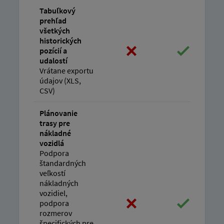
Tabuľkový
prehľad
všetkých
historických
pozícií a
udalostí
Vrátane exportu
údajov (XLS,
CSV)
Plánovanie
trasy pre
nákladné
vozidlá
Podpora
štandardných
veľkostí
nákladných
vozidiel,
podpora
rozmerov
špecifických pre