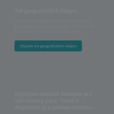
Tok geografických údajov
Jednoducho integrujte údaje o vozidle, ako je
poloha alebo počet najazdených kilometrov, do
systému tretej strany podľa vášho výberu.
Objavte tok geografických údajov
Digitálna pridaná hodnota pre
váš vozový park. Teraz k
dispozícii aj s pevnou lehotou.