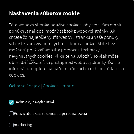
MARKETPLACE
PREHĽAD
Nastavenia súborov cookie
Táto webová stránka používa cookies, aby sme vám mohli
ponúknuť najlepší možný zážitok z webovej stránky. Ak
Marketplace
Geo
chcete čo najlepšie využiť webovú stránku a vaše ponuky,
súhlaste s používaním týchto súborov cookie. Máte tiež
možnosť používať web iba pomocou technicky
nevyhnutných cookies. Kliknite na „Uložiť“. To však môže
obmedziť užívateľskú prístupnosť webovej stránky. Ďalšie
informácie nájdete na našich stránkach o ochrane údajov a
cookies.
GEO
Ochrana údajov
|
Cookies
|
Imprint
Technicky nevyhnutné
Digitálny kompas pre vašu flotilu
Používateľská skúsenosť a personalizácia
Optimalizujte svoju prevádzku pomocou
školenia vodičov založeného na dátach a
marketing
inteligentného výberu trasy. 25-mesačná