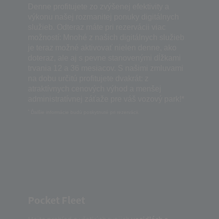
Denne profitujete zo zvýšenej efektivity a
výkonu našej rozmanitej ponuky digitálnych
služieb. Odteraz máte pri rezervácii viac
možností: Mnohé z našich digitálnych služieb
je teraz možné aktivovať nielen denne, ako
doteraz, ale aj s pevne stanovenými dĺžkami
trvania 12 a 36 mesiacov. S našimi zmluvami
na dobu určitú profitujete dvakrát: z
atraktívnych cenových výhod a menšej
administratívnej záťaže pre váš vozový park!*
*
Ďalšie informácie budú poskytnuté pri rezervácii.
Pocket Fleet