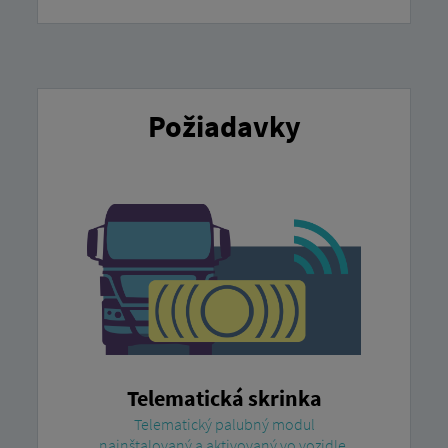
Požiadavky
Telematická skrinka
Telematický palubný modul
nainštalovaný a aktivovaný vo vozidle.