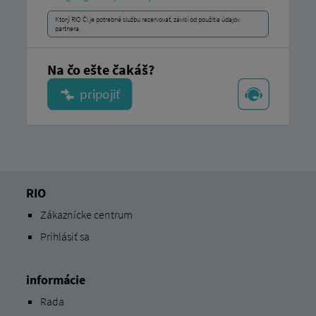
Ktorý RIO Či je potrebné službu rezervovať, závisí od použitia údajov
partnera.
Na čo ešte čakáš?
RIO
Zákaznícke centrum
Prihlásiť sa
informácie
Rada