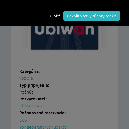
Uložiť
Povoliť všetky súbory cookie
Kategória:
vozidlá
Typ pripojenia:
Počnúc
Poskytovateľ:
Ubiwan SAS
Požadovaná rezervácia:
Geo
Tok geografických údajov