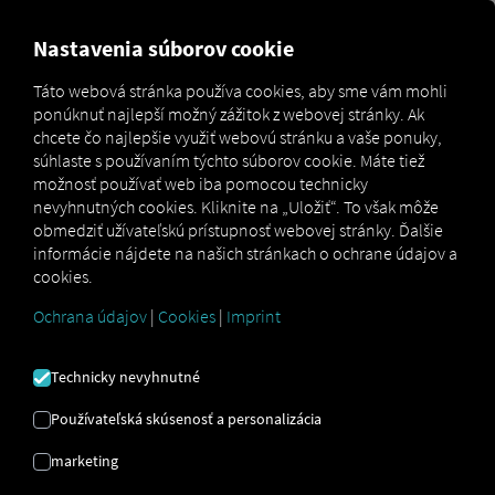
MARKETPLACE
PREHĽAD
Nastavenia súborov cookie
Táto webová stránka používa cookies, aby sme vám mohli
ponúknuť najlepší možný zážitok z webovej stránky. Ak
Marketplace
Connectors
Ubiwan Connect
chcete čo najlepšie využiť webovú stránku a vaše ponuky,
súhlaste s používaním týchto súborov cookie. Máte tiež
možnosť používať web iba pomocou technicky
nevyhnutných cookies. Kliknite na „Uložiť“. To však môže
obmedziť užívateľskú prístupnosť webovej stránky. Ďalšie
UBISOFT CONNECT
informácie nájdete na našich stránkach o ochrane údajov a
cookies.
Ochrana údajov
|
Cookies
|
Imprint
Integrácia externého poskytovateľa
Už využívate služby spoločnosti
Ubiwan
Technicky nevyhnutné
SAS
?
Túto službu si môžete rozšíriť o
dáta z našich služieb
. Potrebujete len
Používateľská skúsenosť a personalizácia
prístup k
platforme RIO
a účet
Ubiwan SAS
marketing
.