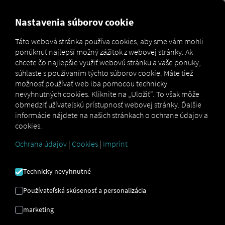
MARKETPLACE
PREHĽAD
Nastavenia súborov cookie
Táto webová stránka používa cookies, aby sme vám mohli
ponúknuť najlepší možný zážitok z webovej stránky. Ak
MAN
MAN
MAN TipMatic
chcete čo najlepšie využiť webovú stránku a vaše ponuky,
Marketplace
DigitalServices
Now
Offroad
súhlaste s používaním týchto súborov cookie. Máte tiež
možnosť používať web iba pomocou technicky
nevyhnutných cookies. Kliknite na „Uložiť“. To však môže
obmedziť užívateľskú prístupnosť webovej stránky. Ďalšie
informácie nájdete na našich stránkach o ochrane údajov a
Zaregistrujte sa a rezervujte si teraz
cookies.
Ochrana údajov
|
Cookies
|
Imprint
MAN TIPMATIC
Technicky nevyhnutné
TERÉNNE
Používateľská skúsenosť a personalizácia
Jazdný program: Terén
marketing