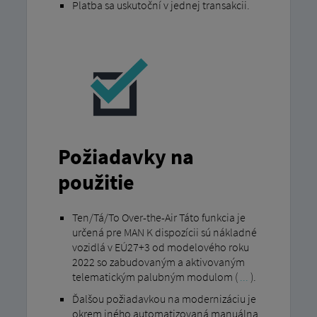
Platba sa uskutoční v jednej transakcii.
Požiadavky na
použitie
Ten/Tá/To Over-the-Air Táto funkcia je
určená pre MAN K dispozícii sú nákladné
vozidlá v EÚ27+3 od modelového roku
2022 so zabudovaným a aktivovaným
telematickým palubným modulom (
...
).
Ďalšou požiadavkou na modernizáciu je
okrem iného automatizovaná manuálna