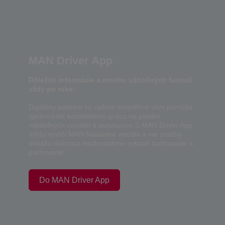
MAN Driver App
Dôležité informácie a mnoho užitočných funkcií
vždy po ruke.
Digitálny asistent vo vašom smartfóne vám pomôže
zjednodušiť každodennú prácu na palube
nákladných vozidiel a autobusov. S MAN Driver App
môžu vodiči MAN Nákladné vozidlá a iné značky
dokážu dokonca bezkontaktne vybaviť tankovanie a
parkovanie.
Do MAN Driver App