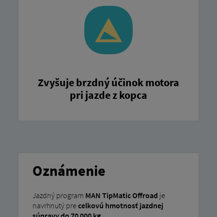
Zvyšuje brzdný účinok motora
pri jazde z kopca
Oznámenie
Jazdný program
MAN TipMatic Offroad
je
navrhnutý pre
celkovú hmotnosť jazdnej
súpravy do 70 000 kg
.