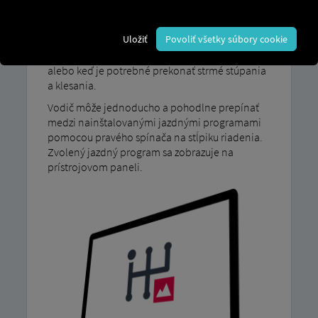
Náš program jazdy MAN TipMatic Terénny režim
je určený na jazdu v náročných podmienkach:
Uložiť
Povoliť všetky súbory cookie
napríklad keď je potrebná maximálna trakcia na
nerovnom teréne alebo mäkkom povrchu,
alebo keď je potrebné prekonať strmé stúpania
a klesania.
Vodič môže jednoducho a pohodlne prepínať
medzi nainštalovanými jazdnými programami
pomocou pravého spínača na stĺpiku riadenia.
Zvolený jazdný program sa zobrazuje na
prístrojovom paneli.