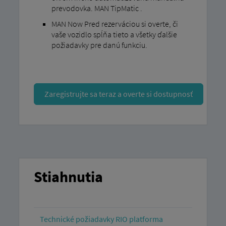
prevodovka. MAN TipMatic .
MAN Now Pred rezerváciou si overte, či
vaše vozidlo spĺňa tieto a všetky ďalšie
požiadavky pre danú funkciu.
Zaregistrujte sa teraz a overte si dostupnosť
Stiahnutia
Technické požiadavky RIO platforma