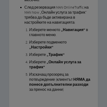
След резервация MAN OnlineTraffic на
MAN Now „Онлайн услуга за трафик“
трябва да бъде активирана в
настройките на навигацията:
Изберете менюто
„Навигация“
в
главното меню.
Изберете подменюто
„Настройки“
Изберете
„Трафик“
Изберете
„Онлайн услуга за
трафик“
Изскачащ прозорец за
потвърждение (клиентът
НЯМА да
понесе допълнителни разходи
за пренос на данни)