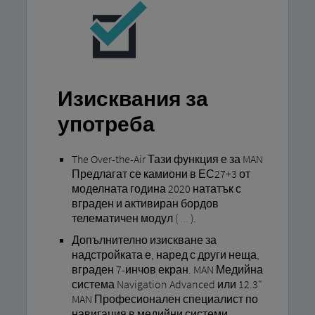
Изисквания за
употреба
The Over-the-Air Тази функция е за MAN
Предлагат се камиони в ЕС27+3 от
моделната година 2020 нататък с
вграден и активиран бордов
телематичен модул (
...
).
Допълнително изискване за
надстройката е, наред с други неща,
вграден 7-инчов екран. MAN Медийна
система Navigation Advanced или 12.3"
MAN Професионален специалист по
навигация в медийни системи.