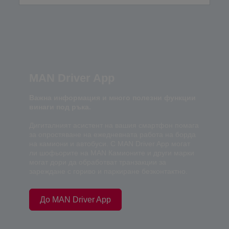
MAN Driver App
Важна информация и много полезни функции
винаги под ръка.
Дигиталният асистент на вашия смартфон помага
за опростяване на ежедневната работа на борда
на камиони и автобуси. С MAN Driver App могат
ли шофьорите на MAN Камионите и други марки
могат дори да обработват транзакции за
зареждане с гориво и паркиране безконтактно.
До MAN Driver App