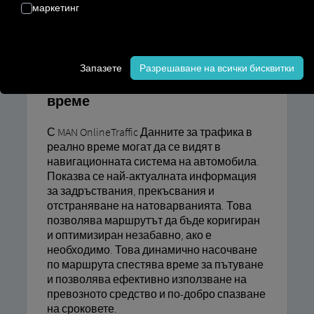
MAN
маркетинг
ONLINETRAFFIC
Запазете
Разрешаване на всички бисквитки
Данни за трафика в реално
време
С MAN OnlineTraffic Данните за трафика в
реално време могат да се видят в
навигационната система на автомобила.
Показва се най-актуалната информация
за задръствания, прекъсвания и
отстраняване на натоварванията. Това
позволява маршрутът да бъде коригиран
и оптимизиран незабавно, ако е
необходимо. Това динамично насочване
по маршрута спестява време за пътуване
и позволява ефективно използване на
превозното средство и по-добро спазване
на сроковете.