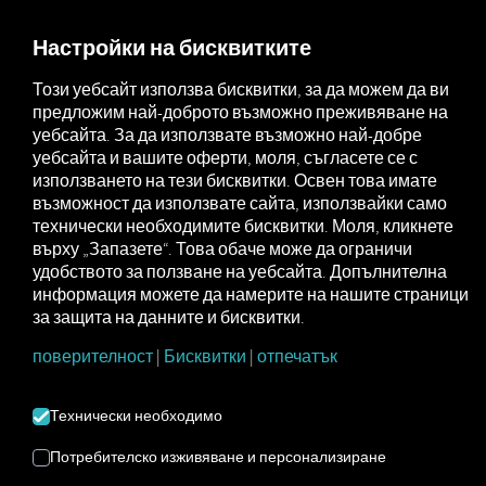
MARKETPLACE
ПРЕГЛЕД
Настройки на бисквитките
Този уебсайт използва бисквитки, за да можем да ви
предложим най-доброто възможно преживяване на
MAN
MAN
MAN
уебсайта. За да използвате възможно най-добре
Marketplace
DigitalServices
Now
OnlineTraffic
уебсайта и вашите оферти, моля, съгласете се с
използването на тези бисквитки. Освен това имате
възможност да използвате сайта, използвайки само
технически необходимите бисквитки. Моля, кликнете
върху „Запазете“. Това обаче може да ограничи
Първоначалното активиране на MAN
удобството за ползване на уебсайта. Допълнителна
OnlineTraffic Безплатно е за всяко
информация можете да намерите на нашите страници
превозно средство.
за защита на данните и бисквитки.
поверителност
|
Бисквитки
|
отпечатък
Технически необходимо
Регистрирайте се и резервирайте сега
Потребителско изживяване и персонализиране