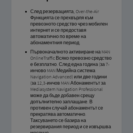
След резервацията, Over-the-Air
Функцията се прехвърля към
превозното средство чрез мобилен
интернет и се предоставя
автоматично по време на
абонаментния период.
Първоначалното активиране на MAN
OnlineTraffic Всяко превозно средство
е безплатно. След една година (за 7-
инчово MAN Медийна система
Navigation Advanced) или две години
(за 12,3-инчов MAN Абонаментът за
Mediasystem Navigation Professional
може да бъде добавен срещу
допълнително заплащане. В
противен случай абонаментът се
прекратява автоматично.
Таксуването се базира на
резервирания период и се извършва
месечно.