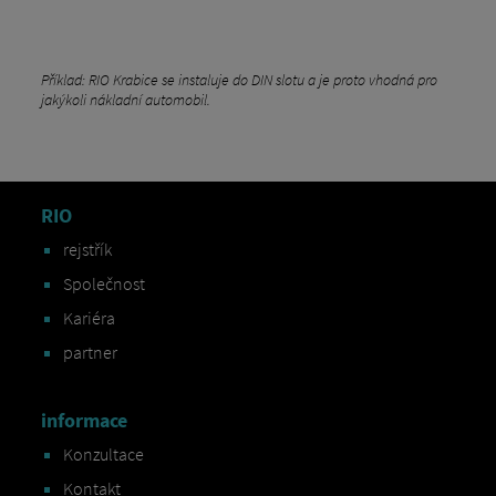
Příklad: RIO Krabice se instaluje do DIN slotu a je proto vhodná pro
jakýkoli nákladní automobil.
RIO
rejstřík
Společnost
Kariéra
partner
informace
Konzultace
Kontakt