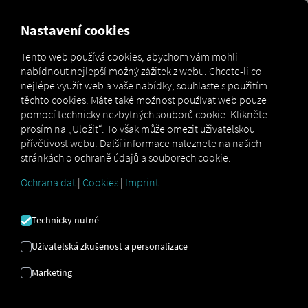
FOR CARRIERS
FOR SHIPPERS
FOR BUSINESS PART
Nastavení cookies
Tento web používá cookies, abychom vám mohli
nabídnout nejlepší možný zážitek z webu. Chcete-li co
Glossar
Was ist ein DIN-Schacht?
nejlépe využít web a vaše nabídky, souhlaste s použitím
těchto cookies. Máte také možnost používat web pouze
DIN HŘÍDEL
pomocí technicky nezbytných souborů cookie. Klikněte
prosím na „Uložit“. To však může omezit uživatelskou
přívětivost webu. Další informace naleznete na našich
stránkách o ochraně údajů a souborech cookie.
Co vlastně znamená DIN? DIN je zkratka pro
Deutsches Institut für Normung (Německý institut
Ochrana dat
|
Cookies
|
Imprint
pro normalizaci)
: Norma DIN je navržena pro
standardizaci rozměrů a spojů. Jednoduchým
Technicky nutné
příkladem je norma DIN pro formáty papíru: Formáty
papíru byly standardizovány s označeními jako DIN A4
Uživatelská zkušenost a personalizace
a nyní jsou kompatibilní se všemi tiskárnami a skenery
bez ohledu na výrobce.
Marketing