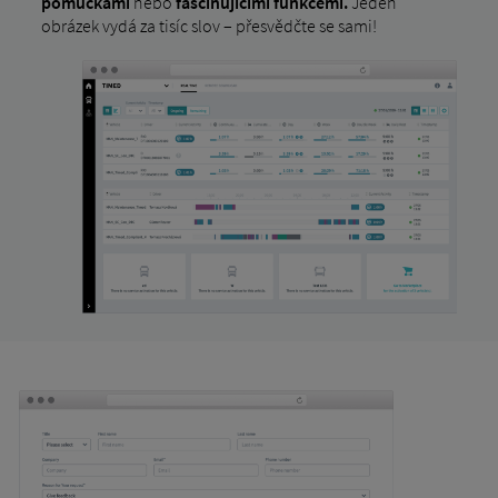
pomůckami
nebo
fascinujícími funkcemi.
Jeden
obrázek vydá za tisíc slov – přesvědčte se sami!