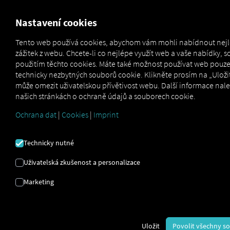
FOR CARRIERS
FOR SHIPPERS
FOR BUSINESS PART
Nastavení cookies
Tento web používá cookies, abychom vám mohli nabídnout nej
zážitek z webu. Chcete-li co nejlépe využít web a vaše nabídky, s
NAHLÉDNĚTE DO
použitím těchto cookies. Máte také možnost používat web pouz
technicky nezbytných souborů cookie. Klikněte prosím na „Uložit
BUDOUCNOSTI
může omezit uživatelskou přívětivost webu. Další informace nal
našich stránkách o ochraně údajů a souborech cookie.
Ochrana dat
|
Cookies
|
Imprint
Zcela bezproblémový přístup s naším demo
přístupem:
demo řidič,
|
Technicky nutné
Uživatelská zkušenost a personalizace
Marketing
Uložit
Povolit všechny s