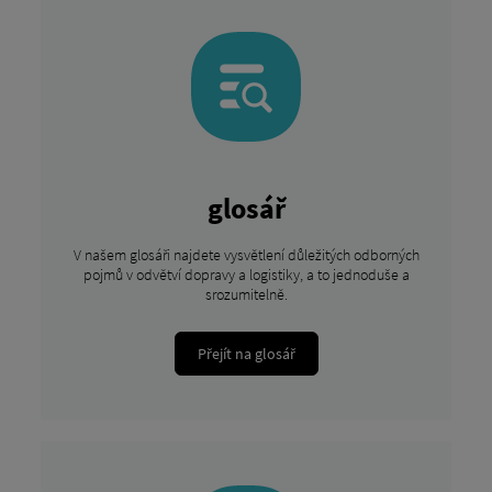
glosář
V našem glosáři najdete vysvětlení důležitých odborných
pojmů v odvětví dopravy a logistiky, a to jednoduše a
srozumitelně.
Přejít na glosář