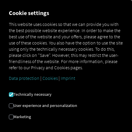
FOR CARRIERS
FOR SHIPPERS
FOR BUSINESS PART
Cookie settings
This website uses cookies so that we can provide you with
the best possible website experience. In order to make the
ODBORNÉ
best use of the website and your offers, please agree to the
use of these cookies. You also have the option to use the site
ZNALOSTI
using only the technically necessary cookies. To do this,
please click on "Save". However, this may restrict the user-
friendliness of the website. For more information, please
refer to our Privacy and Cookies pages.
Vítejte na naší
stránce s odbornými znalostmi!
Zde
najdete vše, co potřebujete k tomu, abyste z našich
Data protection
|
Cookies
|
Imprint
řešení vytěžili maximum: webináře, kontrolní
seznamy, videa, uživatelské reference, příspěvky na
blogu a komplexní glosář. Objevte
praktický obsah,
Technically necessary
cenné
tipy
a
odborné rady
, které vám pomohou s
rozvojem vašeho podnikání.
User experience and personalization
Marketing