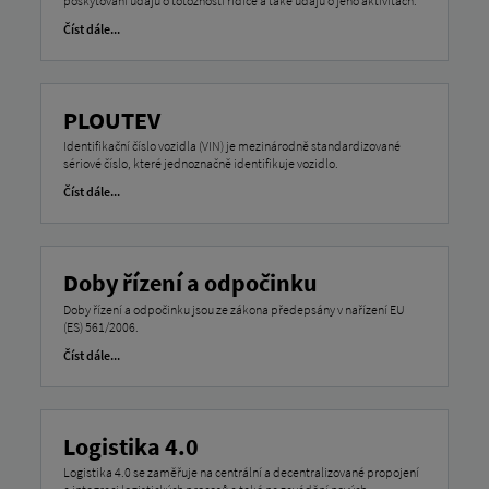
poskytování údajů o totožnosti řidiče a také údajů o jeho aktivitách.
Číst dále...
PLOUTEV
Identifikační číslo vozidla (VIN) je mezinárodně standardizované
sériové číslo, které jednoznačně identifikuje vozidlo.
Číst dále...
Doby řízení a odpočinku
Doby řízení a odpočinku jsou ze zákona předepsány v nařízení EU
(ES) 561/2006.
Číst dále...
Logistika 4.0
Logistika 4.0 se zaměřuje na centrální a decentralizované propojení