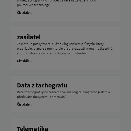
a integraci logistických procesů a také na zavádění nových
pokročilých technologií.
Číst dále...
zasílatel
Zasilatel je poskytovatel služeb v logistickém průmyslu, který
organizuje, plánuje a monitoruje přepravu zboží jménem zákazníků,
aniž by nutně vlastnil vlastní dopravní prostředek.
Číst dále...
Data z tachografu
Data z tachografu jsou zaznamenávána (digitálním) tachografem a
předávána do systému zpracování.
Číst dále...
Telematika