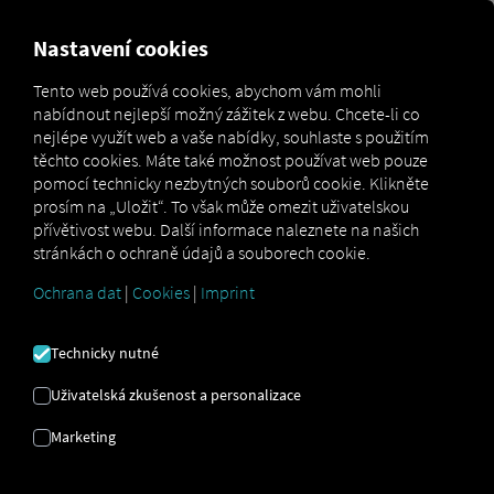
FOR CARRIERS
FOR SHIPPERS
FOR BUSINESS PART
Nastavení cookies
Tento web používá cookies, abychom vám mohli
nabídnout nejlepší možný zážitek z webu. Chcete-li co
GLOSÁŘ
nejlépe využít web a vaše nabídky, souhlaste s použitím
těchto cookies. Máte také možnost používat web pouze
pomocí technicky nezbytných souborů cookie. Klikněte
Zde najdete všechny definice
prosím na „Uložit“. To však může omezit uživatelskou
přívětivost webu. Další informace naleznete na našich
pojmů souvisejících s tématy, jako
stránkách o ochraně údajů a souborech cookie.
například RIO , Logistika a
Ochrana dat
|
Cookies
|
Imprint
telematika
Technicky nutné
Uživatelská zkušenost a personalizace
Marketing
Předodjezdová kontrola