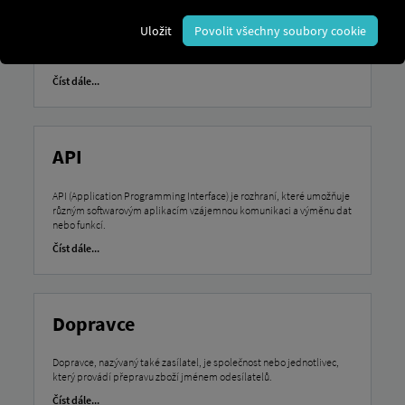
Předodjezdová kontrola se týká povinné prohlídky vozidla řidičem
Uložit
Povolit všechny soubory cookie
před zahájením cesty, aby byla zajištěna bezpečnost silničního
provozu a provozní připravenost.
Číst dále...
API
API (Application Programming Interface) je rozhraní, které umožňuje
různým softwarovým aplikacím vzájemnou komunikaci a výměnu dat
nebo funkcí.
Číst dále...
Dopravce
Dopravce, nazývaný také zasílatel, je společnost nebo jednotlivec,
který provádí přepravu zboží jménem odesílatelů.
Číst dále...