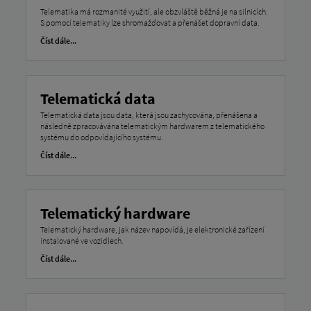
Telematika má rozmanité využití, ale obzvláště běžná je na silnicích.
S pomocí telematiky lze shromažďovat a přenášet dopravní data.
Číst dále...
Telematická data
Telematická data jsou data, která jsou zachycována, přenášena a
následně zpracovávána telematickým hardwarem z telematického
systému do odpovídajícího systému.
Číst dále...
Telematický hardware
Telematický hardware, jak název napovídá, je elektronické zařízení
instalované ve vozidlech.
Číst dále...