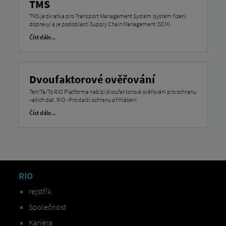
TMS
TMS je zkratka pro Transport Management System (systém řízení
dopravy) a je podoblastí Supply Chain Management (SCM).
Číst dále...
Dvoufaktorové ověřování
Ten/Ta/To RIO Platforma nabízí dvoufaktorové ověřování pro ochranu
vašich dat. RIO -Pro další ochranu přihlášení.
Číst dále...
RIO
rejstřík
Společnost
Kariéra