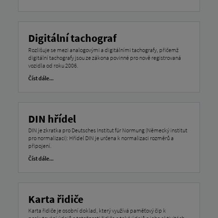
Digitální tachograf
Rozlišuje se mezi analogovými a digitálními tachografy, přičemž
digitální tachografy jsou ze zákona povinné pro nově registrovaná
vozidla od roku 2006.
Číst dále...
DIN hřídel
DIN je zkratka pro Deutsches Institut für Normung (Německý institut
pro normalizaci): Hřídel DIN je určena k normalizaci rozměrů a
připojení.
Číst dále...
Karta řidiče
Karta řidiče je osobní doklad, který využívá paměťový čip k