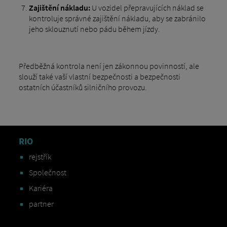
Zajištění nákladu:
U vozidel přepravujících náklad se
kontroluje správné zajištění nákladu, aby se zabránilo
jeho sklouznutí nebo pádu během jízdy.
Předběžná kontrola není jen zákonnou povinností, ale
slouží také vaší vlastní bezpečnosti a bezpečnosti
ostatních účastníků silničního provozu.
RIO
rejstřík
Společnost
Kariéra
partner