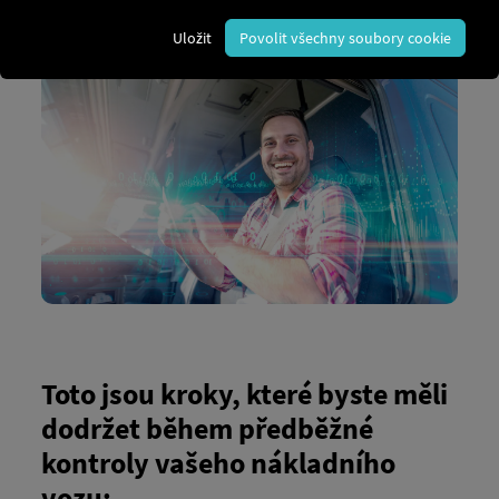
Předjízdní kontrola pomáhá včas odhalit závady a
předejít nehodám nebo pokutám.
Uložit
Povolit všechny soubory cookie
Toto jsou kroky, které byste měli
dodržet během předběžné
kontroly vašeho nákladního
vozu: