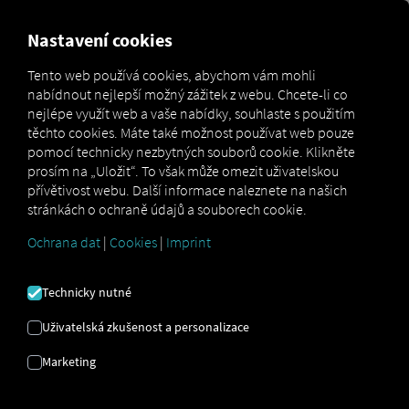
FOR CARRIERS
FOR SHIPPERS
FOR BUSINESS PART
Nastavení cookies
Tento web používá cookies, abychom vám mohli
nabídnout nejlepší možný zážitek z webu. Chcete-li co
Gesetzliche Fahrzeugprüfung: Abfahrtskontrolle
nejlépe využít web a vaše nabídky, souhlaste s použitím
Glossar
erklärt
těchto cookies. Máte také možnost používat web pouze
pomocí technicky nezbytných souborů cookie. Klikněte
prosím na „Uložit“. To však může omezit uživatelskou
přívětivost webu. Další informace naleznete na našich
PŘEDODJEZDOVÁ
stránkách o ochraně údajů a souborech cookie.
Ochrana dat
|
Cookies
|
Imprint
KONTROLA
Technicky nutné
Předjízdní kontrola
se týká
zákonem nařízené
Uživatelská zkušenost a personalizace
kontroly vozidla řidičem před zahájením cesty
, aby
se zajistila jeho technická způsobilost a provozní
Marketing
připravenost. Je obzvláště důležitá v komerční
nákladní a osobní dopravě a je ze zákona povinná.