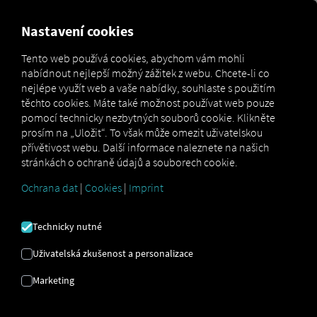
FOR CARRIERS
FOR SHIPPERS
FOR BUSINESS PART
Nastavení cookies
Tento web používá cookies, abychom vám mohli
nabídnout nejlepší možný zážitek z webu. Chcete-li co
Glossar
Was bedeutet TMS?
nejlépe využít web a vaše nabídky, souhlaste s použitím
těchto cookies. Máte také možnost používat web pouze
TMS
pomocí technicky nezbytných souborů cookie. Klikněte
prosím na „Uložit“. To však může omezit uživatelskou
přívětivost webu. Další informace naleznete na našich
stránkách o ochraně údajů a souborech cookie.
TMS je zkratka pro
Transport Management System
(systém řízení dopravy
) a je podoblastí Supply Chain
Ochrana dat
|
Cookies
|
Imprint
Management (SCM). Jednoduše řečeno, TMS je
software, který podporuje logistické společnosti v
Technicky nutné
plánování, provádění a optimalizaci přepravních
procesů.
Mnoho poskytovatelů TMS se zaměřuje na
Uživatelská zkušenost a personalizace
správu vozových parků nákladních vozidel, ačkoli
tento druh dopravy může zahrnovat i lodě, letadla
Marketing
nebo vlaky.