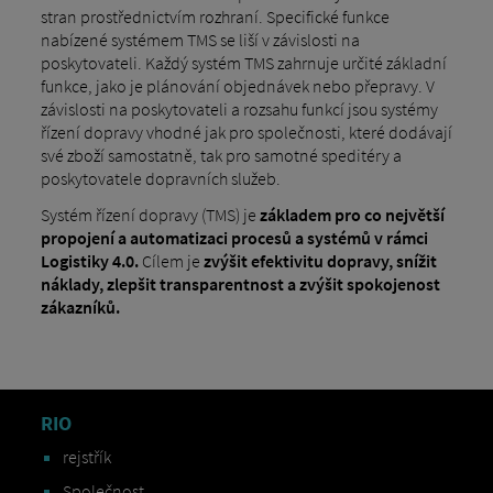
stran prostřednictvím rozhraní. Specifické funkce
nabízené systémem TMS se liší v závislosti na
poskytovateli. Každý systém TMS zahrnuje určité základní
funkce, jako je plánování objednávek nebo přepravy. V
závislosti na poskytovateli a rozsahu funkcí jsou systémy
řízení dopravy vhodné jak pro společnosti, které dodávají
své zboží samostatně, tak pro samotné speditéry a
poskytovatele dopravních služeb.
Systém řízení dopravy (TMS) je
základem pro co největší
propojení a automatizaci procesů a systémů v rámci
Logistiky 4.0.
Cílem je
zvýšit efektivitu dopravy, snížit
náklady, zlepšit transparentnost a zvýšit spokojenost
zákazníků.
RIO
rejstřík
Společnost