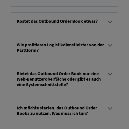
Vzhledem k odlišným uživatelským jazykům se
omezíme na angličtinu – němčina nebude k
dispozici. Pro překlad dokumentace jsou k
Kostet das Outbound Order Book etwas?
dispozici nástroje (např. DeepL). Jakmile si uživatel
Ten/Ta/To Outbound Order Book Používání je
otevře předpřipravenou verzi, může si vybrat
zdarma. V budoucnu si lze rezervovat další služby
němčinu.
pro automatizaci pracovních kroků (zpětná vazba
Wie profitieren Logistikdienstleister von der
Plattform?
stavových zpráv).
Zasilatelé mají k dispozici digitální, moderní a
standardizovaný způsob přijímání svých
přepravních a servisních objednávek. To šetří čas a
Bietet das Outbound Order Book nur eine
Web-Benutzeroberfläche oder gibt es auch
snižuje chyby při přenosu dat. Zároveň mohou
eine Systemschnittstelle?
snadno, rychle a v některých případech i
automaticky hlásit svým odesílatelům aktualizace
Ten/Ta/To Outbound Order Book Poskytovatelům
stavu a problémy – a tím zajistit, aby všechny
logistických služeb nabízíme dvě možnosti pro
zúčastněné strany byly vždy informovány o
příjem objednávek a poskytování aktualizací jejich
Ich möchte starten, das Outbound Order
aktuálním stavu. Tím se eliminuje potřeba časově
Books zu nutzen. Was muss ich tun?
stavu. Možnost 1 je moderní webové rozhraní,
náročných e-mailů a telefonátů.
které lze používat ihned po aktivaci. Možnost 2 je
Abyste mohli používat Knihu odchozích
připojení prostřednictvím našich API rozhraní. Zde