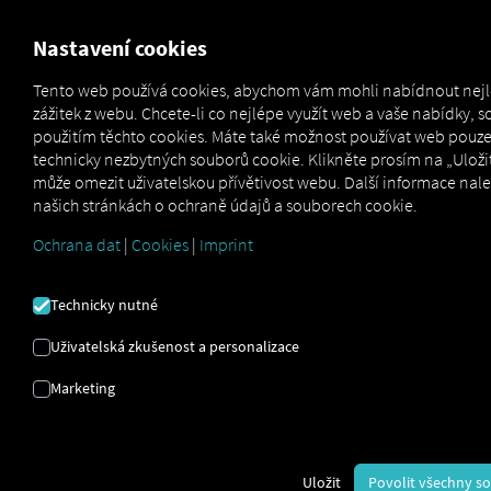
FOR CARRIERS
FOR SHIPPERS
FOR BUSINESS PART
Nastavení cookies
Tento web používá cookies, abychom vám mohli nabídnout nej
zážitek z webu. Chcete-li co nejlépe využít web a vaše nabídky, s
OUTBOUND ORDER
použitím těchto cookies. Máte také možnost používat web pouz
technicky nezbytných souborů cookie. Klikněte prosím na „Uložit
BOOK STRÁNKA
může omezit uživatelskou přívětivost webu. Další informace nal
našich stránkách o ochraně údajů a souborech cookie.
PODPORY
Ochrana dat
|
Cookies
|
Imprint
Zde najdete vše, co potřebujete pro hladký začátek – od
Technicky nutné
podrobných pokynů
až po
často kladené otázky.
Uživatelská zkušenost a personalizace
Nejlepší způsob, jak začít, je s naším
Stručným
průvodcem.
Marketing
Stáhněte si Stručného průvodce nyní
Uložit
Povolit všechny s