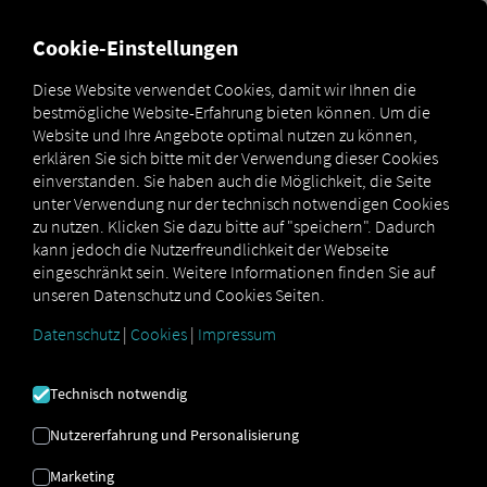
FÜR CARRIER
FÜR SHIPPER
FÜR BUSINESS PARTNER
Cookie-Einstellungen
Diese Website verwendet Cookies, damit wir Ihnen die
bestmögliche Website-Erfahrung bieten können. Um die
BARRIEREFREIHEIT
Website und Ihre Angebote optimal nutzen zu können,
erklären Sie sich bitte mit der Verwendung dieser Cookies
einverstanden. Sie haben auch die Möglichkeit, die Seite
Unsere Website unterstützt einen High-Kontrast-Modus,
unter Verwendung nur der technisch notwendigen Cookies
um die Lesbarkeit für Menschen mit Sehschwäche oder
zu nutzen. Klicken Sie dazu bitte auf "speichern". Dadurch
Farbfehlsichtigkeit zu verbessern. In diesem Modus
kann jedoch die Nutzerfreundlichkeit der Webseite
werden alle Farben in Grautöne umgewandelt und
eingeschränkt sein. Weitere Informationen finden Sie auf
dadurch der Kontrast deutlich erhöht.
unseren Datenschutz und Cookies Seiten.
Kontrast-Modus ein/auschalten
Datenschutz
|
Cookies
|
Impressum
Technisch notwendig
Nutzererfahrung und Personalisierung
RIO
Marketing