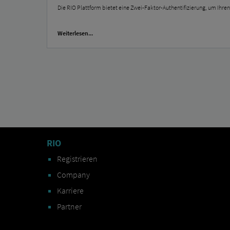
Die RIO Plattform bietet eine Zwei-Faktor-Authentifizierung, um Ihren
Weiterlesen...
RIO
Registrieren
Company
Karriere
Partner