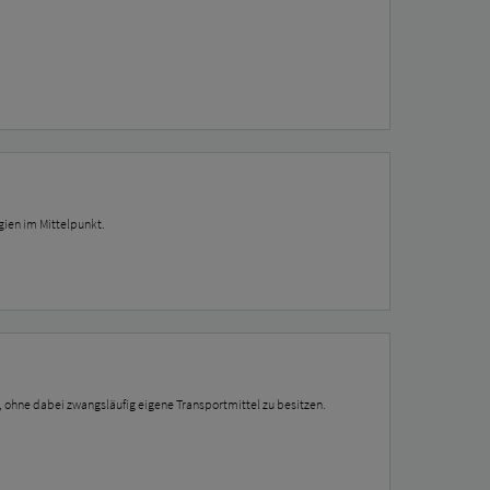
gien im Mittelpunkt.
t, ohne dabei zwangsläufig eigene Transportmittel zu besitzen.