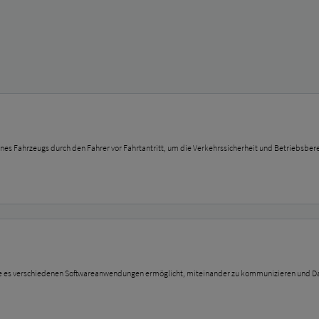
es Fahrzeugs durch den Fahrer vor Fahrtantritt, um die Verkehrssicherheit und Betriebsbere
e, die es verschiedenen Softwareanwendungen ermöglicht, miteinander zu kommunizieren und 