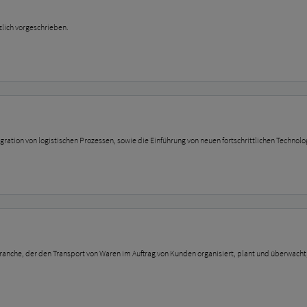
lich vorgeschrieben.
egration von logistischen Prozessen, sowie die Einführung von neuen fortschrittlichen Technolo
ikbranche, der den Transport von Waren im Auftrag von Kunden organisiert, plant und überwach