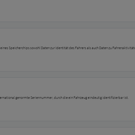
ines Speicherchips sowohl Daten zur Identität des Fahrers als auch Daten zu Fahreraktivitäte
ternational genormte Seriennummer, durch die ein Fahrzeug eindeutig identifizierbar ist.