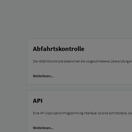
Abfahrtskontrolle
Die Abfahrtskontrolle bezeichnet die vorgeschriebene Überprüfung ein
Weiterlesen...
API
Eine API (Application Programming Interface) ist eine Schnittstell
Weiterlesen...