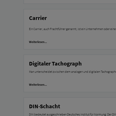
Carrier
Ein Carrier, auch Frachtführer genannt, ist ein Unternehmen oder ein
Weiterlesen...
Digitaler Tachograph
Man unterscheidet zwischen dem analogen und digitalen Tachographen
Weiterlesen...
DIN-Schacht
DIN bedeutet ausgeschrieben Deutsches Institut für Normung: Der D