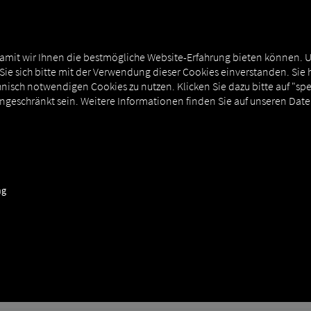
EXPERTENWISSEN
DEMO-ZUGANG
amit wir Ihnen die bestmögliche Website-Erfahrung bieten können. 
 Sie sich bitte mit der Verwendung dieser Cookies einverstanden. Sie 
nisch notwendigen Cookies zu nutzen. Klicken Sie dazu bitte auf "sp
ingeschränkt sein. Weitere Informationen finden Sie auf unseren Dat
ärungen zu Themen rund um RIO, Logistik un
ng