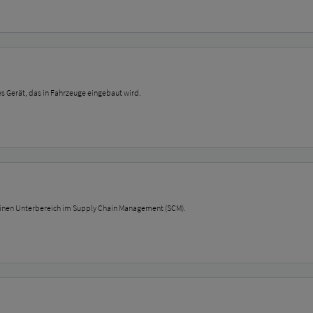
es Gerät, das in Fahrzeuge eingebaut wird.
einen Unterbereich im Supply Chain Management (SCM).