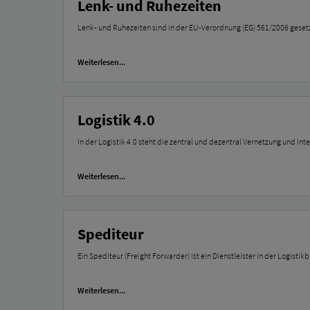
Lenk- und Ruhezeiten
Lenk- und Ruhezeiten sind in der EU-Verordnung (EG) 561/2006 gesetz
Weiterlesen...
Logistik 4.0
In der Logistik 4.0 steht die zentral und dezentral Vernetzung und Int
Weiterlesen...
Spediteur
Ein Spediteur (Freight Forwarder) ist ein Dienstleister in der Logist
Weiterlesen...