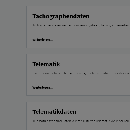
Tachographendaten
Tachographendaten werden von dem (digitalen) Tachographen erfass
Weiterlesen...
Telematik
Eine Telematik hat vielfältige Einsatzgebiete, wird aber besonders h
Weiterlesen...
Telematikdaten
Telematikdaten sind Daten, die mit Hilfe von Telematik von einer T