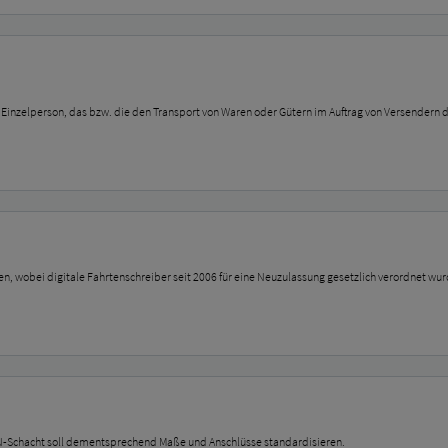
e Einzelperson, das bzw. die den Transport von Waren oder Gütern im Auftrag von Versendern d
, wobei digitale Fahrtenschreiber seit 2006 für eine Neuzulassung gesetzlich verordnet wur
IN-Schacht soll dementsprechend Maße und Anschlüsse standardisieren.