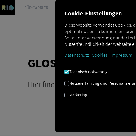
FÜR CARRIER
FÜR SHIPPER
FÜR BUSINESS PARTNER
Cookie-Einstellungen
Diese Website verwendet Cookies, d
optimal nutzen zu können, erklären
Seite unter Verwendung nur der tech
Nutzerfreundlichkeit der Webseite e
Datenschutz
|
Cookies
|
Impressum
GLOSSAR
Technisch notwendig
Hier finden Sie alle Begriffserkl
Nutzererfahrung und Personalisieru
Marketing