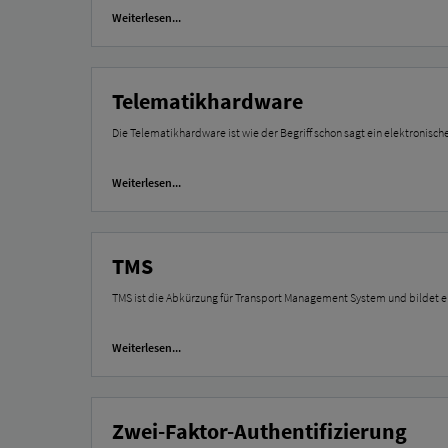
Weiterlesen...
Telematikhardware
Die Telematikhardware ist wie der Begriff schon sagt ein elektronisch
Weiterlesen...
TMS
TMS ist die Abkürzung für Transport Management System und bildet 
Weiterlesen...
Zwei-Faktor-Authentifizierung