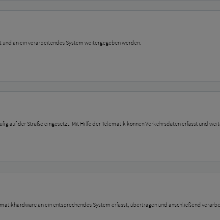
t und an ein verarbeitendes System weitergegeben werden.
äufig auf der Straße eingesetzt. Mit Hilfe der Telematik können Verkehrsdaten erfasst und w
elematikhardware an ein entsprechendes System erfasst, übertragen und anschließend verarbe