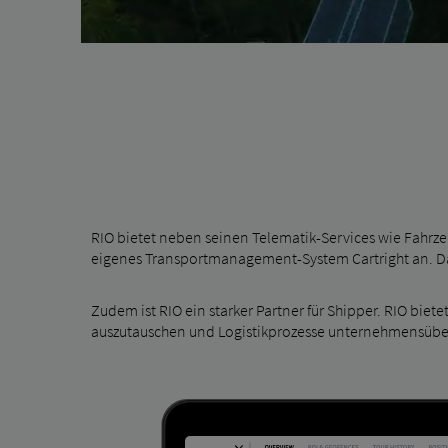
RIO bietet neben seinen Telematik-Services wie Fahr
eigenes Transportmanagement-System Cartright an. Damit
Zudem ist RIO ein starker Partner für Shipper. RIO biet
auszutauschen und Logistikprozesse unternehmensüberg