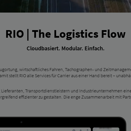
RIO | The Logistics Flow
Cloudbasiert. Modular. Einfach.
zeugortung, wirtschaftliches Fahren, Tachographen- und Zeitmanag
 stellt RIO alle Services für Carrier aus einer Hand bereit – unabh
et Lieferanten, Transportdienstleistern und Industrieunternehmen eine
reifend effizienter zu gestalten. Die enge Zusammenarbeit mit Part