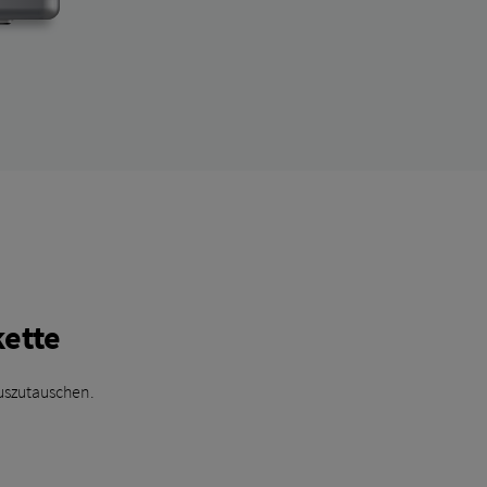
kette
uszutauschen.