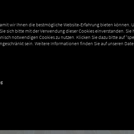
EXPERTENWISSEN
DEMO-ZUGANG
Sie möchten RIO testen? Hier geht es zum
Demo-Zugang.
amit wir Ihnen die bestmögliche Website-Erfahrung bieten können. 
 Sie sich bitte mit der Verwendung dieser Cookies einverstanden. Sie 
nisch notwendigen Cookies zu nutzen. Klicken Sie dazu bitte auf "sp
ingeschränkt sein. Weitere Informationen finden Sie auf unseren Dat
 digitalisieren die Supply C
ng
für
Spediteure.
|
RIO für Carrier
Umfassendes
Flotten- und Transportmanagement
mit
effizienter
Fahrer- und Auftragskommunikation.