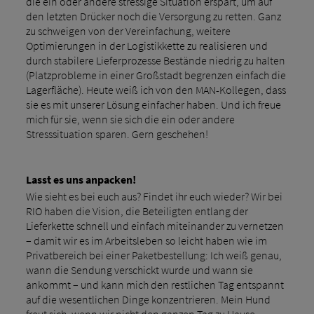
die ein oder andere stressige Situation erspart, um auf
den letzten Drücker noch die Versorgung zu retten. Ganz
zu schweigen von der Vereinfachung, weitere
Optimierungen in der Logistikkette zu realisieren und
durch stabilere Lieferprozesse Bestände niedrig zu halten
(Platzprobleme in einer Großstadt begrenzen einfach die
Lagerfläche). Heute weiß ich von den MAN-Kollegen, dass
sie es mit unserer Lösung einfacher haben. Und ich freue
mich für sie, wenn sie sich die ein oder andere
Stresssituation sparen. Gern geschehen!
Lasst es uns anpacken!
Wie sieht es bei euch aus? Findet ihr euch wieder? Wir bei
RIO haben die Vision, die Beteiligten entlang der
Lieferkette schnell und einfach miteinander zu vernetzen
– damit wir es im Arbeitsleben so leicht haben wie im
Privatbereich bei einer Paketbestellung: Ich weiß genau,
wann die Sendung verschickt wurde und wann sie
ankommt – und kann mich den restlichen Tag entspannt
auf die wesentlichen Dinge konzentrieren. Mein Hund
freut sich, wenn wir nicht den ganzen Tag zu Hause