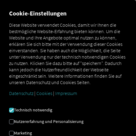
FÜR CARRIER
FÜR SHIPPER
FÜR BUSINESS PARTNER
Cookie-Einstellungen
Diese Website verwendet Cookies, damit wir Ihnen die
bestmögliche Website-Erfahrung bieten können. Um die
OPTIMIERTE UND
Website und Ihre Angebote optimal nutzen zu können,
erklären Sie sich bitte mit der Verwendung dieser Cookies
ROBUSTE
einverstanden. Sie haben auch die Möglichkeit, die Seite
unter Verwendung nur der technisch notwendigen Cookies
LIEFERKETTEN
zu nutzen. Klicken Sie dazu bitte auf "speichern". Dadurch
kann jedoch die Nutzerfreundlichkeit der Webseite
ZWISCHEN
eingeschränkt sein. Weitere Informationen finden Sie auf
unseren Datenschutz und Cookies Seiten.
ANSPRUCH UND
Datenschutz
|
Cookies
|
Impressum
WIRKLICHKEIT
Technisch notwendig
Nutzererfahrung und Personalisierung
Vergangenheit - Gegenwart -
Marketing