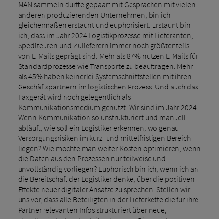
MAN sammeln durfte gepaart mit Gesprächen mit vielen
anderen produzierenden Unternehmen, bin ich
gleichermaßen erstaunt und euphorisiert. Erstaunt bin
ich, dass im Jahr 2024 Logistikprozesse mit Lieferanten,
Spediteuren und Zulieferern immer noch größtenteils
von E-Mails geprägt sind. Mehr als 87% nutzen E-Mails für
Standardprozesse wie Transporte zu beauftragen. Mehr
als 45% haben keinerlei Systemschnittstellen mit ihren
Geschäftspartnern im logistischen Prozess. Und auch das
Faxgerät wird noch gelegentlich als
Kommunikationsmedium genutzt. Wir sind im Jahr 2024.
Wenn Kommunikation so unstrukturiert und manuell
abläuft, wie soll ein Logistiker erkennen, wo genau
Versorgungsrisiken im kurz- und mittelfristigen Bereich
liegen? Wie möchte man weiter Kosten optimieren, wenn
die Daten aus den Prozessen nur teilweise und
unvollständig vorliegen? Euphorisch bin ich, wenn ich an
die Bereitschaft der Logistiker denke, über die positiven
Effekte neuer digitaler Ansätze zu sprechen. Stellen wir
uns vor, dass alle Beteiligten in der Lieferkette die für ihre
Partner relevanten Infos strukturiert über neue,