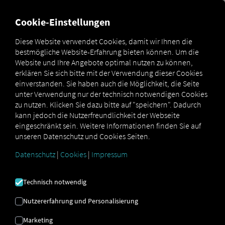
FÜR CARRIER
FÜR SHIPPER
FÜR BUSINESS PARTNER
Cookie-Einstellungen
Diese Website verwendet Cookies, damit wir Ihnen die
bestmögliche Website-Erfahrung bieten können. Um die
Glossar
Spediteur: Definition im Logistik-Glossar
Website und Ihre Angebote optimal nutzen zu können,
erklären Sie sich bitte mit der Verwendung dieser Cookies
einverstanden. Sie haben auch die Möglichkeit, die Seite
unter Verwendung nur der technisch notwendigen Cookies
SPEDITEUR
zu nutzen. Klicken Sie dazu bitte auf "speichern". Dadurch
kann jedoch die Nutzerfreundlichkeit der Webseite
eingeschränkt sein. Weitere Informationen finden Sie auf
unseren Datenschutz und Cookies Seiten.
Ein
Spediteur (Freight Forwarder
) ist ein Dienstleister
in der Logistikbranche, der den Transport von Waren
Datenschutz
|
Cookies
|
Impressum
im Auftrag von Kunden organisiert, plant und
überwacht, ohne dabei zwangsläufig eigene
Technisch notwendig
Transportmittel zu besitzen. Der Spediteur fungiert als
Vermittler zwischen dem Versender
(z. B. einem
Nutzererfahrung und Personalisierung
Hersteller oder Händler)
und dem Frachtführer
(Carrier),
der den eigentlichen Transport durchführt.
Marketing