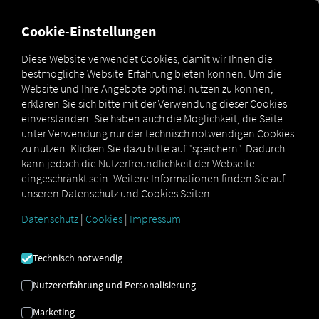
FÜR CARRIER
FÜR SHIPPER
FÜR BUSINESS PARTNER
Cookie-Einstellungen
Diese Website verwendet Cookies, damit wir Ihnen die
bestmögliche Website-Erfahrung bieten können. Um die
Glossar
Zwei-Faktor-Authentifizierung
Website und Ihre Angebote optimal nutzen zu können,
erklären Sie sich bitte mit der Verwendung dieser Cookies
ZWEI-FAKTOR-
einverstanden. Sie haben auch die Möglichkeit, die Seite
unter Verwendung nur der technisch notwendigen Cookies
zu nutzen. Klicken Sie dazu bitte auf "speichern". Dadurch
AUTHENTIFIZIERUNG
kann jedoch die Nutzerfreundlichkeit der Webseite
eingeschränkt sein. Weitere Informationen finden Sie auf
unseren Datenschutz und Cookies Seiten.
Die RIO Plattform bietet eine
Zwei-Faktor-
Datenschutz
|
Cookies
|
Impressum
Authentifizierung,
um Ihren RIO-Login zusätzlich zu
schützen. Diese zusätzliche Sicherheitsebene stellt
sicher, dass nur autorisierte Benutzer Zugriff auf Ihr
Technisch notwendig
Konto haben.
Nutzererfahrung und Personalisierung
Neben der Eingabe Ihres Passworts müssen Sie einen
zweiten Faktor, einen zufällig generierten Code,
Marketing