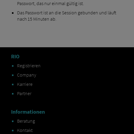
Passwort, das nur einmal gültig ist.
Das Passwort ist an die Session gebunden und läuft
nach 15 Minuten ab.
RIO
Registrieren
Company
Karriere
Partner
Informationen
Beratung
Kontakt