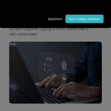
eingeben. Dies reduziert das Risiko von unbefugtem
Zugriff erheblich und schützt Ihre sensiblen Daten vor
potenziellen Bedrohungen.
Speichern
Alle Cookies zulassen
Bitte beachten Sie jedoch, dass dieser Schutz nicht hilft,
sollte ein Angreifer Zugang zu Ihrem Telefon oder E-
Mail-Konto haben.