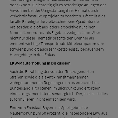
oder Export. Gleichzeitig gilt es berechtigte Anliegen der
Anwohner bei der Umgestaltung ihrer Heimat durch
Verkehrsinfrastrukturprojekte zu beachten. Oft stellt dies
für alle Beteiligte die vielbeschriebene Quadratur des
Kreises dar, die oft aus jeder Perspektive nur einen
Minimalkompromiss als Ergebnis zeitigen kann. Aber
nicht nur diese Thematik brachte den Brenner als
eminent wichtige Transportroute Mitteleuropas im sehr
schwierig und oft auch sehr kostspielig zu bebauendem
Hochgebirge in den Fokus.
LKW-Mauterhöhung in Diskussion
Auch die Bezahlung der von den Trucks genutzten
Straßen sowie die als Anti-Transitmaßnahmen
wahrgenommenen Regelungen im österreichischen
Bundesland Tirol stehen im Blickpunkt und erfordern
einen sorgsamen Interessenausgleich. Der, so klar ist dies
zu formulieren, nicht einfach sein wird.
Eine vom Freistaat Bayern ins Spiel gebrachte
Mauterhöhung um 50 Prozent, die insbesondere LKW aus