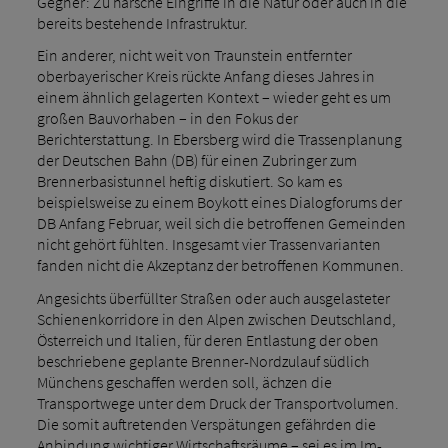
Gegner: Zu harsche Eingriffe in die Natur oder auch in die
bereits bestehende Infrastruktur.
Ein anderer, nicht weit von Traunstein entfernter
oberbayerischer Kreis rückte Anfang dieses Jahres in
einem ähnlich gelagerten Kontext – wieder geht es um
großen Bauvorhaben – in den Fokus der
Berichterstattung. In Ebersberg wird die Trassenplanung
der Deutschen Bahn (DB) für einen Zubringer zum
Brennerbasistunnel heftig diskutiert. So kam es
beispielsweise zu einem Boykott eines Dialogforums der
DB Anfang Februar, weil sich die betroffenen Gemeinden
nicht gehört fühlten. Insgesamt vier Trassenvarianten
fanden nicht die Akzeptanz der betroffenen Kommunen.
Angesichts überfüllter Straßen oder auch ausgelasteter
Schienenkorridore in den Alpen zwischen Deutschland,
Österreich und Italien, für deren Entlastung der oben
beschriebene geplante Brenner-Nordzulauf südlich
Münchens geschaffen werden soll, ächzen die
Transportwege unter dem Druck der Transportvolumen.
Die somit auftretenden Verspätungen gefährden die
Anbindung wichtiger Wirtschaftsräume – sei es im Im-