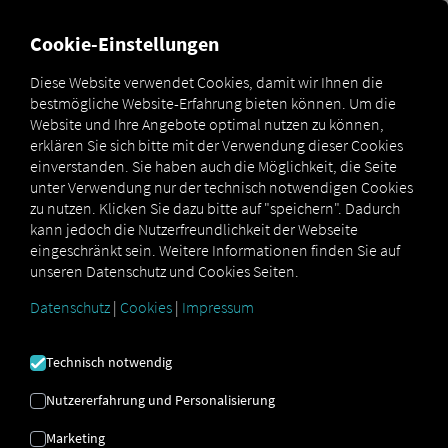
FÜR CARRIER
FÜR SHIPPER
FÜR BUSINESS PARTNER
Cookie-Einstellungen
Diese Website verwendet Cookies, damit wir Ihnen die
bestmögliche Website-Erfahrung bieten können. Um die
DAS NADELÖHR
Website und Ihre Angebote optimal nutzen zu können,
erklären Sie sich bitte mit der Verwendung dieser Cookies
IN DEN BERGEN
einverstanden. Sie haben auch die Möglichkeit, die Seite
unter Verwendung nur der technisch notwendigen Cookies
zu nutzen. Klicken Sie dazu bitte auf "speichern". Dadurch
kann jedoch die Nutzerfreundlichkeit der Webseite
DER BRENNER
eingeschränkt sein. Weitere Informationen finden Sie auf
unseren Datenschutz und Cookies Seiten.
UND SEINE
Datenschutz
|
Cookies
|
Impressum
TRANSPORTKAPAZITÄTEN
IM FOKUS
Technisch notwendig
Nutzererfahrung und Personalisierung
Marketing