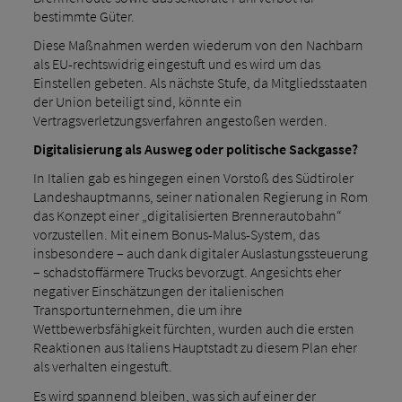
bestimmte Güter.
Diese Maßnahmen werden wiederum von den Nachbarn
als EU-rechtswidrig eingestuft und es wird um das
Einstellen gebeten. Als nächste Stufe, da Mitgliedsstaaten
der Union beteiligt sind, könnte ein
Vertragsverletzungsverfahren angestoßen werden.
Digitalisierung als Ausweg oder politische Sackgasse?
In Italien gab es hingegen einen Vorstoß des Südtiroler
Landeshauptmanns, seiner nationalen Regierung in Rom
das Konzept einer „digitalisierten Brennerautobahn“
vorzustellen. Mit einem Bonus-Malus-System, das
insbesondere – auch dank digitaler Auslastungssteuerung
– schadstoffärmere Trucks bevorzugt. Angesichts eher
negativer Einschätzungen der italienischen
Transportunternehmen, die um ihre
Wettbewerbsfähigkeit fürchten, wurden auch die ersten
Reaktionen aus Italiens Hauptstadt zu diesem Plan eher
als verhalten eingestuft.
Es wird spannend bleiben, was sich auf einer der