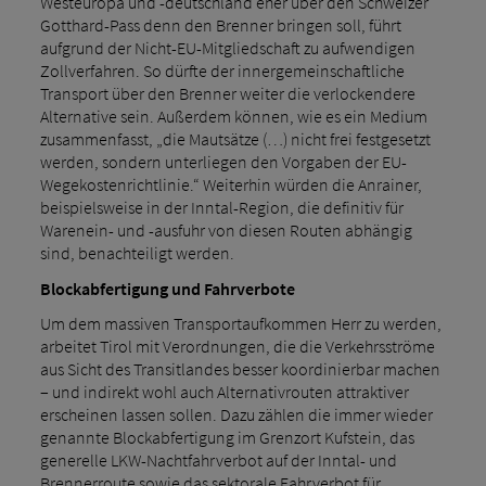
Westeuropa und -deutschland eher über den Schweizer
Gotthard-Pass denn den Brenner bringen soll, führt
aufgrund der Nicht-EU-Mitgliedschaft zu aufwendigen
Zollverfahren. So dürfte der innergemeinschaftliche
Transport über den Brenner weiter die verlockendere
Alternative sein. Außerdem können, wie es ein Medium
zusammenfasst, „die Mautsätze (…) nicht frei festgesetzt
werden, sondern unterliegen den Vorgaben der EU-
Wegekostenrichtlinie.“ Weiterhin würden die Anrainer,
beispielsweise in der Inntal-Region, die definitiv für
Warenein- und -ausfuhr von diesen Routen abhängig
sind, benachteiligt werden.
Blockabfertigung und Fahrverbote
Um dem massiven Transportaufkommen Herr zu werden,
arbeitet Tirol mit Verordnungen, die die Verkehrsströme
aus Sicht des Transitlandes besser koordinierbar machen
– und indirekt wohl auch Alternativrouten attraktiver
erscheinen lassen sollen. Dazu zählen die immer wieder
genannte Blockabfertigung im Grenzort Kufstein, das
generelle LKW-Nachtfahrverbot auf der Inntal- und
Brennerroute sowie das sektorale Fahrverbot für