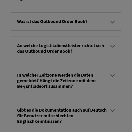
Was ist das Outbound Order Book?
Das Outbound Order Book ist eine fortschrittliche
digitale Plattform, mit welchen Versender von
Fahrzeugen Transport- und Serviceaufträge mit
An welche Logistikdienstleister richtet sich
das Outbound Order Book?
ihren Logistikdienstleistern teilen und diese
Auftragsbestätigungen und Statusmeldungen an
Das Outbound Order Book richtet sich an
den Verladern zurückmelden können. Das
Spediteure, Lagerdienstleister und
Outbound Order Book kann dabei über ein
Servicedienstleister der Fahrzeuglogistik.
In welcher Zeitzone werden die Daten
Frontend im Webbrowser als auch über eine
gemeldet? Hängt die Zeitzone mit dem
Systemschnittstelle genutzt werden.
Be-/Entladeort zusammen?
Alle Datumsangaben werden mit der UTC-Zeitzone
beibehalten, um Konvertierungsprobleme bei der
Handhabung von Datumsangaben zu vermeiden.
Gibt es die Dokumentation auch auf Deutsch
für Benutzer mit schlechten
Sie werden nur der Einfachheit halber im OOB-
Englischkenntnissen?
Frontend in ihre korrekte Zeitzone konvertiert.