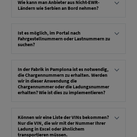
Wie kann man Anbieter aus Nicht-EWR-
Ländern wie Serbien an Bord nehmen?
...es wird einen manuellen Prozess geben -> wir
(RIO) werden informieren, sobald es möglich ist.
Ist es möglich, im Portal nach
Fahrgestellnummern oder Lastnummern zu
suchen?
Sie haben die Möglichkeit, nach Fahrzeugen oder
Transportmitteln zu suchen, indem Sie VIN,
Produktionsnummer oder Transportmittel-ID
In der Fabrik in Pamplona ist es notwendig,
die Chargennummern zu erhalten. Werden
eingeben.
wir in dieser Anwendung die
Chargennummer oder die Ladungsnummer
erhalten? Wie ist dies zu implementieren?
...die Ladungsnummer wird in der FV14a im Feld
mitgeteilt:
Umschlag/Körper/FahrzeugTransportAuftrag/Kopf/Referenz/
Können wir eine Liste der VINs bekommen?
Nur die VIN, die wir mit der Nummer Ihrer
Ladung in Excel oder ähnlichem
transportieren müssen.