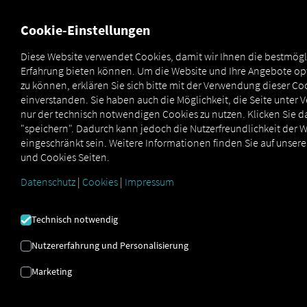
FÜR CARRIER
FÜR SHIPPER
FÜR BUSINESS PARTNER
Cookie-Einstellungen
Diese Website verwendet Cookies, damit wir Ihnen die bestmögl
Erfahrung bieten können. Um die Website und Ihre Angebote op
OUTBOUND ORDER
zu können, erklären Sie sich bitte mit der Verwendung dieser Co
einverstanden. Sie haben auch die Möglichkeit, die Seite unte
BOOK SUPPORT-
nur der technisch notwendigen Cookies zu nutzen. Klicken Sie da
"speichern". Dadurch kann jedoch die Nutzerfreundlichkeit der 
SEITE
eingeschränkt sein. Weitere Informationen finden Sie auf unser
und Cookies Seiten.
Datenschutz
|
Cookies
|
Impressum
Hier finden Sie alles, was Sie für einen reibungslosen
Start benötigen – von
Schritt-für-Schritt-Anleitungen
bis hin zu
häufig gestellten Fragen.
Starten Sie am
Technisch notwendig
besten direkt mit unserem
Quick Guide.
Nutzererfahrung und Personalisierung
Marketing
Jetzt Quick Guide downloaden